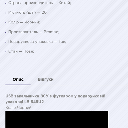
Страна производитель — Китай;
Місткість (шт.) — 20;
Колір — Чорний;
Производитель — Promise;
Подарункова упаковка — Так;
Стан — Нове;
Опис
Відгуки
USB запальничка ЗСУ з футляром у подарунковій
упаковці LB-649U2
Колір:Чорний