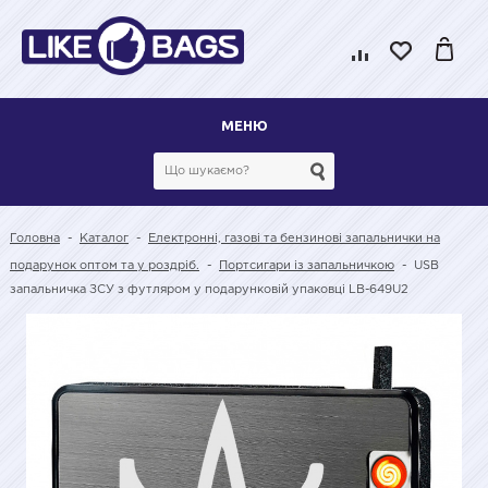
МЕНЮ
Головна
-
Каталог
-
Електронні, газові та бензинові запальнички на
подарунок оптом та у роздріб.
-
Портсигари із запальничкою
-
USB
запальничка ЗСУ з футляром у подарунковій упаковці LB-649U2