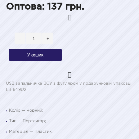
Оптова: 137 грн.
-
+
У кошик
USB запальничка ЗСУ з футляром у подарунковій упаковці
LB-649U2
Колір — Чорний;
Тип — Портсигар;
Матеріал — Пластик;