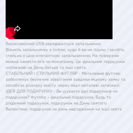
Високоякісний USB-заряджається запальничка
Візьміть запальничку з собою, куди б ви не пішли, і зробіть
стильно з цією елегантною запальничкою. На поверхню
можна нанести ім'я чи монограму. Це ідеальний подарунок
чоловікові на День батька та інші свята.
СТАБІЛЬНИЙ І СТИЛЬНИЙ ФУТЛЯР - Металевий футляр
забезпечує безпечне зберігання завдяки міцному замку та
запобігає розлазу вмісту через міцні металеві затискачі.
ІДЕЯ ДЛЯ ПОДАРУНКУ - Ви шукаєте ідеї подарунків чи
подарунок? Футляр – ідеальний подарунок. Будь то
різдвяний подарунок, подарунок на День святого
Валентина, подарунок на день народження чи інші свята