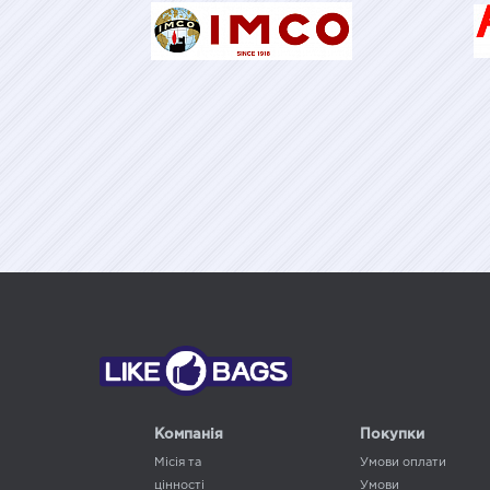
Компанія
Покупки
Місія та
Умови оплати
цінності
Умови