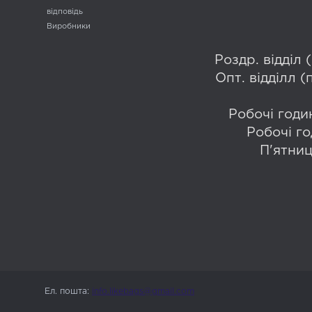
відповідь
Виробники
Роздр. відділ
Опт. відділл 
Робочі годин
Робочі го
П'ятниц
Ел. пошта:
info.likebags@gmail.com