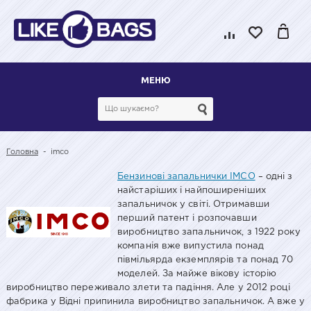
МЕНЮ
Головна
-
imco
Бензинові запальнички IMCO
– одні з
найстаріших і найпоширеніших
запальничок у світі. Отримавши
перший патент і розпочавши
виробництво запальничок, з 1922 року
компанія вже випустила понад
півмільярда екземплярів та понад 70
моделей. За майже вікову історію
виробництво переживало злети та падіння. Але у 2012 році
фабрика у Відні припинила виробництво запальничок. А вже у