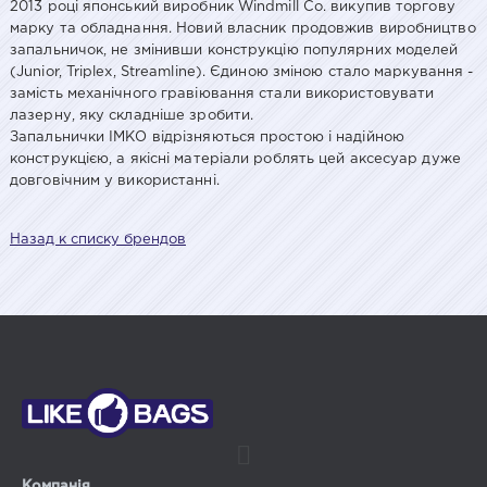
2013 році японський виробник Windmill Co. викупив торгову
марку та обладнання. Новий власник продовжив виробництво
запальничок, не змінивши конструкцію популярних моделей
(Junior, Triplex, Streamline). Єдиною зміною стало маркування -
замість механічного гравіювання стали використовувати
лазерну, яку складніше зробити.
Запальнички ІМКО відрізняються простою і надійною
конструкцією, а якісні матеріали роблять цей аксесуар дуже
довговічним у використанні.
Назад к списку брендов
Компанія