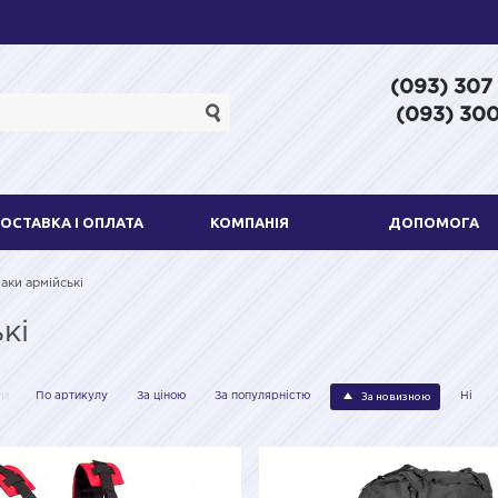
(093) 307
(093) 300
ОСТАВКА І ОПЛАТА
КОМПАНІЯ
ДОПОМОГА
аки армійські
кі
За новизною
ти
По артикулу
За ціною
За популярністю
Ні