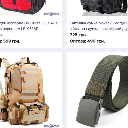
для ноутбука UNION та USB AUX
Тактична сумка рюкзак George 
 з червоним LB-9388R
військова сумка синя під кобуру
армійські сумки George
н.
725 грн.
: 599 грн.
Оптова: 490 грн.