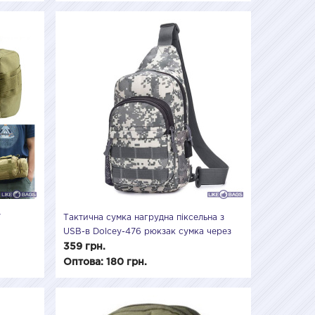
7
Тактична сумка нагрудна піксельна з
USB-в Dolcey-476 рюкзак сумка через
Minik
плече, тактичні сумки Dolcey
359 грн.
Оптова: 180 грн.