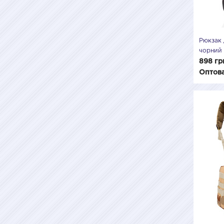
Рюкзак 
чорний
898 гр
Оптова