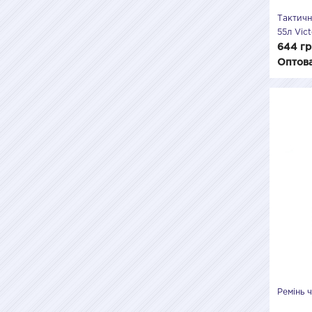
Тактичн
55л Vic
644 гр
Оптова
Ремінь 