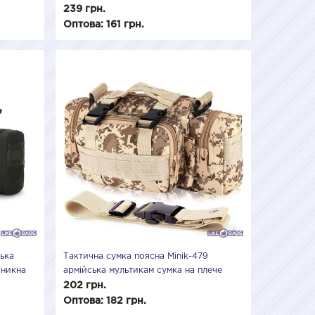
239 грн.
Оптова: 161 грн.
ська
Тактична сумка поясна Minik-479
оникна
армійська мультикам сумка на плече
водонепроникна, тактичні сумки Mi
202 грн.
Оптова: 182 грн.