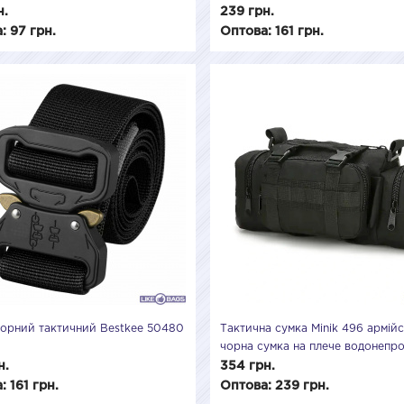
н.
239 грн.
: 97 грн.
Оптова: 161 грн.
чорний тактичний Bestkee 50480
Тактична сумка Minik 496 армій
чорна сумка на плече водонепр
7L армійські сумки Minik
н.
354 грн.
: 161 грн.
Оптова: 239 грн.