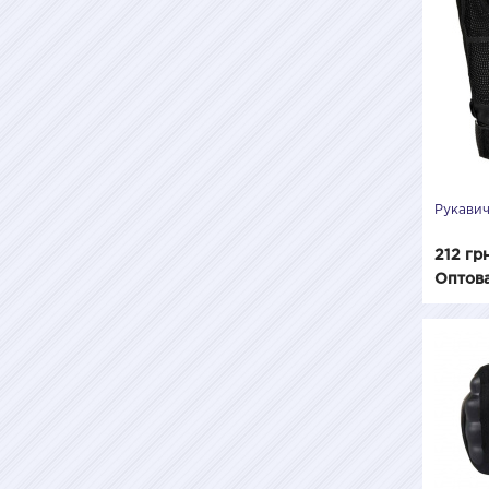
Рукавич
212 гр
Оптова