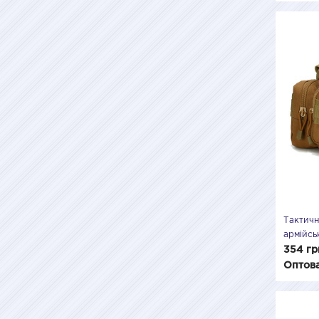
Тактичн
армійсь
водонеп
354 гр
Оптова