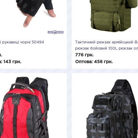
і рукавиці чорні 50494
Тактичний рюкзак армійський Ba
рюкзак бойовий 100L рюкзак о
військовий штурмовий LB-509
н.
776 грн.
: 143 грн.
Оптова: 456 грн.