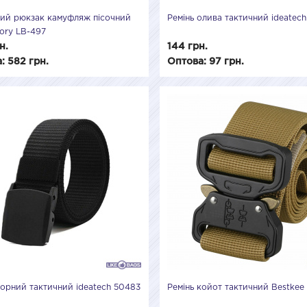
ий рюкзак камуфляж пісочний
Ремінь олива тактичний ideatec
tory LB-497
н.
144 грн.
: 582 грн.
Оптова: 97 грн.
чорний тактичний ideatech 50483
Ремінь койот тактичний Bestkee