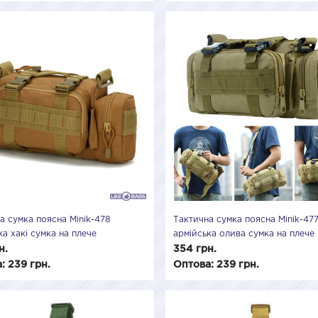
а сумка поясна Minik-478
Тактична сумка поясна Minik-47
ка хакі сумка на плече
армійська олива сумка на плече
роникна 7L тактичні сумки Minik
водонепроникна, тактичні сумки 
н.
354 грн.
: 239 грн.
Оптова: 239 грн.