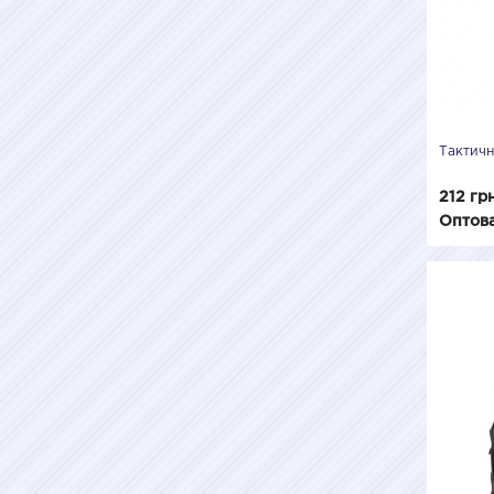
Тактичн
212 гр
Оптова