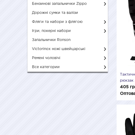
Бензинові запальнички Zippo
Дорожні сумки та валізи
Фляги та набори з флягою
Ігри, покерні набори
Запальнички Ronson
Victorinox ножі швейцарські
Ремені чоловічі
Все категории
Тактичн
рюкзак
військо
405 гр
Оптова