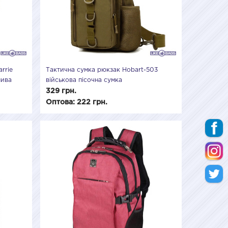
rrie
Тактична сумка рюкзак Hobart-503
лива
військова пісочна сумка
водонепроникна на плече, армійські
329 грн.
сумки
Оптова: 222 грн.