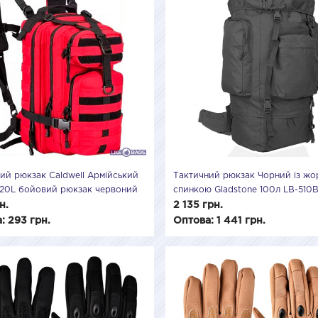
ий рюкзак Caldwell Армійський
Тактичний рюкзак Чорний із ж
 20L бойовий рюкзак червоний
спинкою Gladstone 100л LB-510
вий рюкзак LB-410R
н.
2 135 грн.
: 293 грн.
Оптова: 1 441 грн.