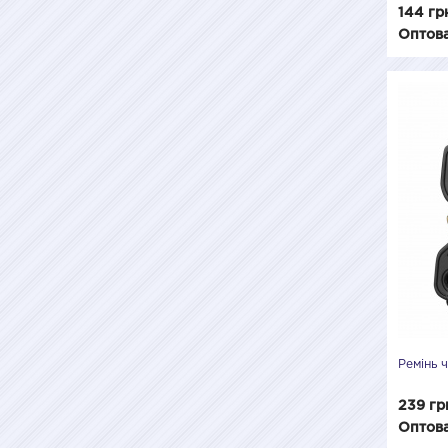
144 гр
Оптова
Ремінь 
239 гр
Оптова