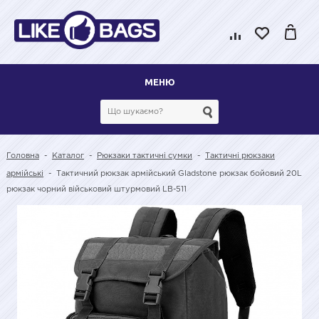
МЕНЮ
Головна
-
Каталог
-
Рюкзаки тактичні сумки
-
Тактичні рюкзаки
армійські
-
Тактичний рюкзак армійський Gladstone рюкзак бойовий 20L
рюкзак чорний військовий штурмовий LB-511