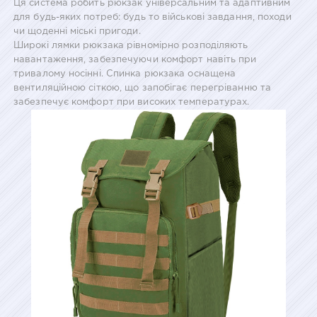
Ця система робить рюкзак універсальним та адаптивним
для будь-яких потреб: будь то військові завдання, походи
чи щоденні міські пригоди.
Широкі лямки рюкзака рівномірно розподіляють
навантаження, забезпечуючи комфорт навіть при
тривалому носінні. Спинка рюкзака оснащена
вентиляційною сіткою, що запобігає перегріванню та
забезпечує комфорт при високих температурах.