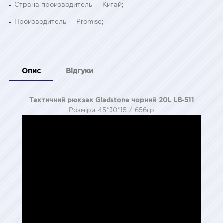
Страна производитель — Китай;
Производитель — Promise;
Опис
Відгуки
Тактичний рюкзак Gladstone чорний 20L LB-511
Розміри 45*30*15 / 656гр