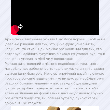
Армійський тактичний рюкзак Gladstone чорний LB-511 — це
ідеальне рішення для тих, хто цінує функціональність,
надійність та стиль. Цей рюкзак розроблений для тих, хто
потребує надійного супутника в складних умовах, будь то в
польових умовах, в місті чи у подорожах.
Рюкзак виготовлений з міцного водовідштовхувального
матеріалу, що забезпечує тривале використання та захист
від зовнішніх факторів. Його ергономічний дизайн включає
просторе основне відділення, яке вміщує всі необхідні речі.
Завдяки боковим кишеням у вас завжди буде швидкий
доступ до дрібних предметів, таких як ліхтарик, ніж або
аптечка. Кишеня на фронтальній частині дозволяє зручно
розмістити предмети, які повинні бути під рукою: карти,
документи чи гаджети.