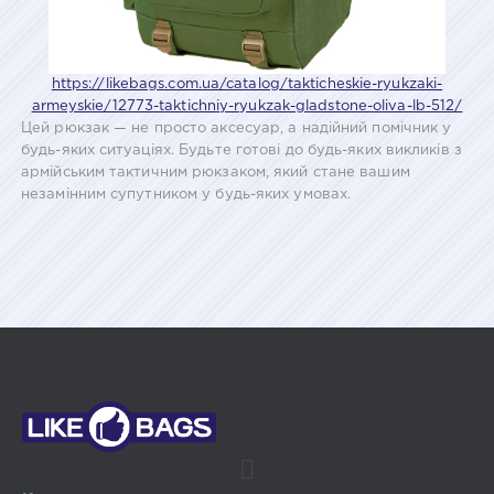
https://likebags.com.ua/catalog/takticheskie-ryukzaki-
armeyskie/12773-taktichniy-ryukzak-gladstone-oliva-lb-512/
Цей рюкзак — не просто аксесуар, а надійний помічник у
будь-яких ситуаціях. Будьте готові до будь-яких викликів з
армійським тактичним рюкзаком, який стане вашим
незамінним супутником у будь-яких умовах.