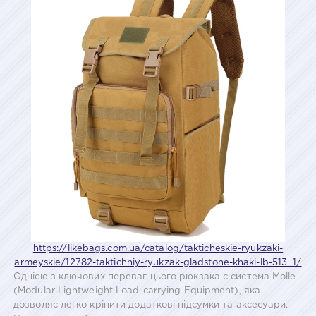
https://likebags.com.ua/catalog/takticheskie-ryukzaki-
armeyskie/12782-taktichniy-ryukzak-gladstone-khaki-lb-513_1/
Однією з ключових переваг цього рюкзака є система Molle
(Modular Lightweight Load-carrying Equipment), яка
дозволяє легко кріпити додаткові підсумки та аксесуари.