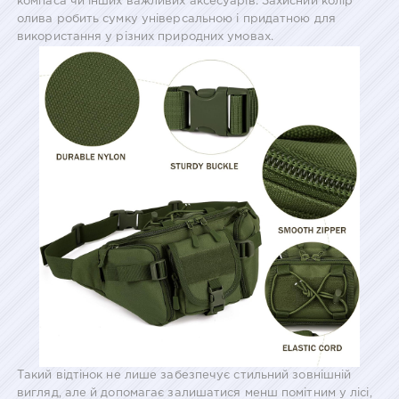
компаса чи інших важливих аксесуарів. Захисний колір
олива робить сумку універсальною і придатною для
використання у різних природних умовах.
Такий відтінок не лише забезпечує стильний зовнішній
вигляд, але й допомагає залишатися менш помітним у лісі,