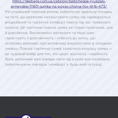
https://likebags.com.ua/catalog/takticheskie-ryukzaki-
armeyskie/11601-sumka-na-poyas-chorna-fox-4l-lb-473/
Регульований поясний ремінь забезпечує ідеальну посадку
на талії, що дозволяє налаштувати сумку під індивідуальні
вподобання та гарантує комфорт навіть під час тривалого
носіння. Ця тактична поясна сумка не тільки практична, але
й довговічна. Високоякісні матеріали та міцні шви
гарантують її довговічність і стійкість до зносу, що
особливо важливо при активному використанні в складних
умовах. Поясна тактична сумка захисного кольору олива —
це чудовий вибір для тих, хто цінує зручність і надійність.
Вона допоможе вам завжди мати під рукою все необхідне,
забезпечуючи порядок і комфорт у будь-якій ситуації.