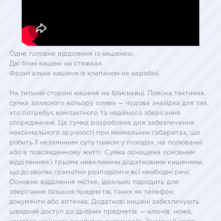
Одне головне відділення із кишенею.
Дві бічні кишені на стяжках.
Фронтальна кишеня із клапаном на карабіні.
На тильній стороні кишеня на блискавці. Поясна тактична
сумка захисного кольору олива — чудова знахідка для тих,
хто потребує компактного та надійного зберігання
спорядження. Ця сумка розроблена для забезпечення
максимального зручності при мінімальних габаритах, що
робить її незамінним супутником у походах, на полюванні
або в повсякденному житті. Сумка оснащена основним
відділенням і трьома невеликими додатковими кишенями,
що дозволяє грамотно розподілити всі необхідні речі.
Основне відділення містке, ідеально підходить для
зберігання більших предметів, таких як телефон,
документи або аптечка. Додаткові кишені забезпечують
швидкий доступ до дрібних предметів — ключів, ножа,