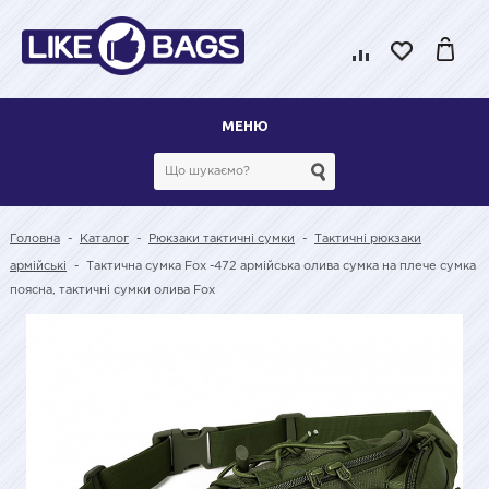
МЕНЮ
Головна
-
Каталог
-
Рюкзаки тактичні сумки
-
Тактичні рюкзаки
армійські
-
Тактична сумка Fox -472 армійська олива сумка на плече сумка
поясна, тактичні сумки олива Fox