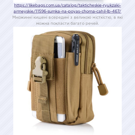
https://likebags.com.ua/catalog/takticheskie-ryukzaki-
armeyskie/11596-sumka-na-poyas-chorna-cahil-lb-467/
Множинні кишені всередині з великою місткістю, в які
можна покласти багато речей.