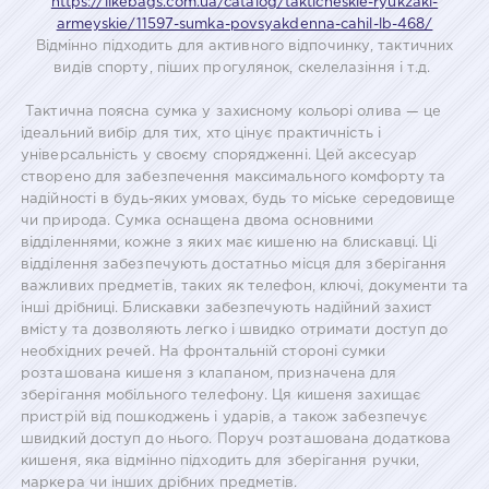
https://likebags.com.ua/catalog/takticheskie-ryukzaki-
armeyskie/11597-sumka-povsyakdenna-cahil-lb-468/
Відмінно підходить для активного відпочинку, тактичних
видів спорту, піших прогулянок, скелелазіння і т.д.
Тактична поясна сумка у захисному кольорі олива — це
ідеальний вибір для тих, хто цінує практичність і
універсальність у своєму спорядженні. Цей аксесуар
створено для забезпечення максимального комфорту та
надійності в будь-яких умовах, будь то міське середовище
чи природа. Сумка оснащена двома основними
відділеннями, кожне з яких має кишеню на блискавці. Ці
відділення забезпечують достатньо місця для зберігання
важливих предметів, таких як телефон, ключі, документи та
інші дрібниці. Блискавки забезпечують надійний захист
вмісту та дозволяють легко і швидко отримати доступ до
необхідних речей. На фронтальній стороні сумки
розташована кишеня з клапаном, призначена для
зберігання мобільного телефону. Ця кишеня захищає
пристрій від пошкоджень і ударів, а також забезпечує
швидкий доступ до нього. Поруч розташована додаткова
кишеня, яка відмінно підходить для зберігання ручки,
маркера чи інших дрібних предметів.