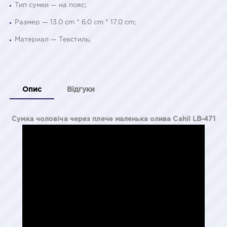
Тип сумки — на пояс;
Размер — 13.0 cm * 6.0 cm * 17.0 cm;
Материал — Текстиль;
Опис
Відгуки
Сумка чоловіча через плече маленька олива Cahil LB-471