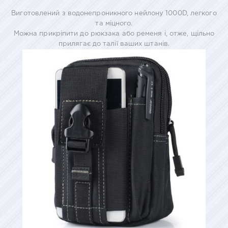
Виготовлений з водонепроникного нейлону 1000D, легкого
та міцного.
Можна прикріпити до рюкзака або ременя і, отже, щільно
прилягає до талії ваших штанів.