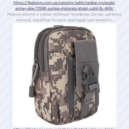
https://likebags.com.ua/catalog/takticheskie-ryukzaki-
armeyskie/11598-sumka-malenka-khaki-cahil-lb-469/
Можна носити з собою мобільні телефони, ручки, цигарки,
гаманці, карабіни та інше приладдя для кемпінгу.