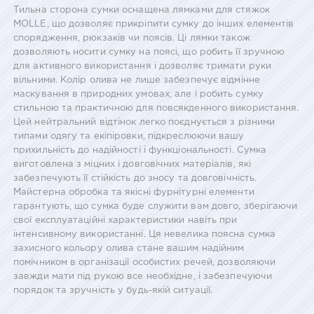
Тильна сторона сумки оснащена лямками для стяжок
MOLLE, що дозволяє прикріпити сумку до інших елементів
спорядження, рюкзаків чи поясів. Ці лямки також
дозволяють носити сумку на поясі, що робить її зручною
для активного використання і дозволяє тримати руки
вільними. Колір олива не лише забезпечує відмінне
маскування в природних умовах, але і робить сумку
стильною та практичною для повсякденного використання.
Цей нейтральний відтінок легко поєднується з різними
типами одягу та екіпіровки, підкреслюючи вашу
прихильність до надійності і функціональності. Сумка
виготовлена з міцних і довговічних матеріалів, які
забезпечують її стійкість до зносу та довговічність.
Майстерна обробка та якісні фурнітурні елементи
гарантують, що сумка буде служити вам довго, зберігаючи
свої експлуатаційні характеристики навіть при
інтенсивному використанні. Ця невелика поясна сумка
захисного кольору олива стане вашим надійним
помічником в організації особистих речей, дозволяючи
завжди мати під рукою все необхідне, і забезпечуючи
порядок та зручність у будь-якій ситуації.