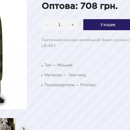
Оптова: 708 грн.
-
+
У кошик
Тактичний рюкзак армійський Swan рюкзак 
LB-463
Тип — Міський;
Матеріал — Текстиль;
Производитель — Promise;