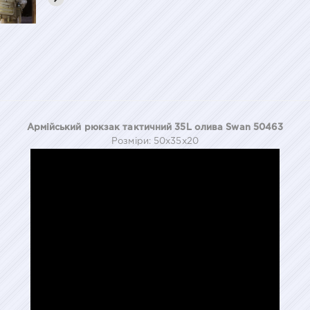
Армійський рюкзак тактичний 35L олива Swan 50463
Розміри: 50х35х20