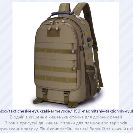
alog/takticheskie-ryukzaki-armeyskie/11591-nadmitsniy-taktichniy-ry
В одній з кишень є кишенька сіточка для дрібних речей.
З боків присутні дві кишені сіточки для пляшок або термосів.
ренесення зверху Бічні компресійні ремені Верхній та нижній не