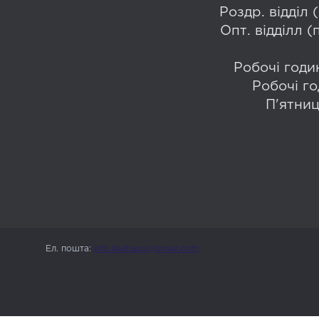
Роздр. відділ
Опт. відділл 
Робочі годин
Робочі го
П'ятниц
Ел. пошта:
info.likebags@gmail.com