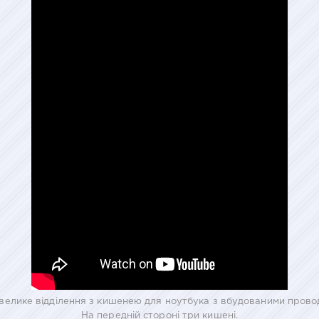
велике відділення з кишенею для ноутбука з вбудованими прово
На передній стороні три кишені.