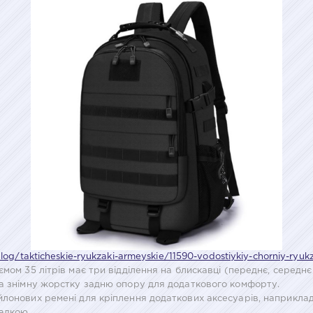
alog/takticheskie-ryukzaki-armeyskie/11590-vodostiykiy-chorniy-ryuk
мом 35 літрів має три відділення на блискавці (переднє, середн
та знімну жорстку задню опору для додаткового комфорту.
йлонових ремені для кріплення додаткових аксесуарів, наприклад
ладкою.