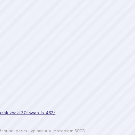
ukzak-khaki-30l-swan-lb-462/
йлонові ремені кріплення. Матеріал: 600D