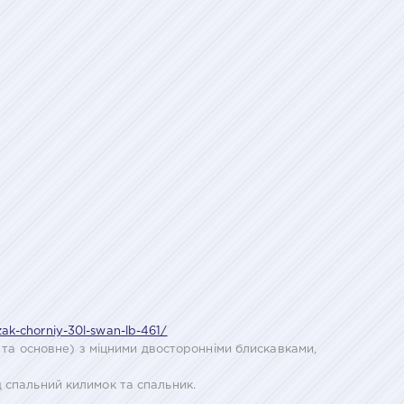
zak-chorniy-30l-swan-lb-461/
є та основне) з міцними двосторонніми блискавками,
 спальний килимок та спальник.