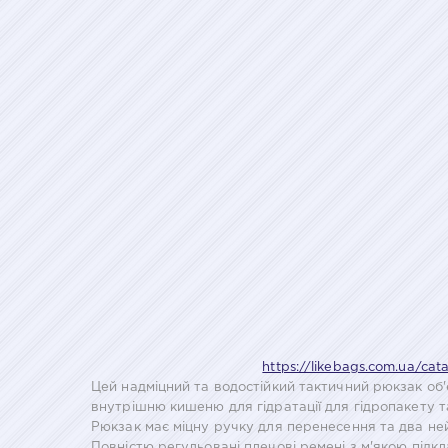
https://likebags.com.ua/cat
Цей надміцний та водостійкий тактичний рюкзак об'є
внутрішню кишеню для гідратації для гідропакету 
Рюкзак має міцну ручку для перенесення та два не
Повністю регульовані плечові ремені з м'якою підк