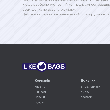
Рюкзак забезпечує повний контроль ємності завдяк
розміщених по всьому рюкзаку.
Цей рюкзак пропонує величезний простір для перене
Компанія
Покупки
Місія та
Умови оплати
цінності
Умови
Новини
доставки
Відгуки