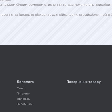
и кільком бічним ременям стиснення та дає можливість прикріпит
сення та ідеально підходить для військових, страйкболу, пейнтбо
Допомога
Повернення товару
Статті
Питання-
відповідь
Виробники