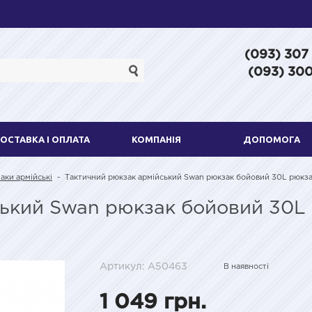
(093) 307
(093) 300
ОСТАВКА І ОПЛАТА
КОМПАНІЯ
ДОПОМОГА
аки армійські
-
Тактичний рюкзак армійський Swan рюкзак бойовий 30L рюкз
ький Swan рюкзак бойовий 30L 
Артикул: A50463
В наявності
1 049 грн.