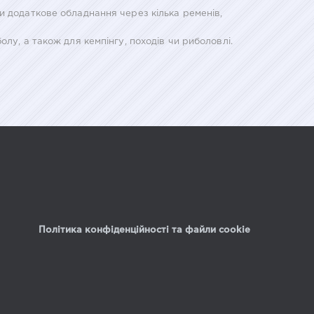
и додаткове обладнання через кілька ременів,
лу, а також для кемпінгу, походів чи риболовлі.
Політика конфіденційності та файли cookie