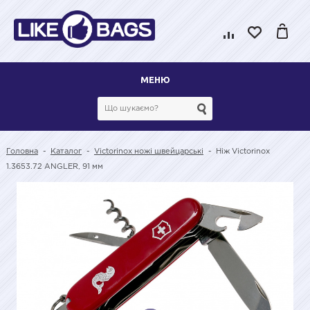
МЕНЮ
Головна
-
Каталог
-
Victorinox ножі швейцарські
-
Ніж Victorinox
1.3653.72 ANGLER, 91 мм