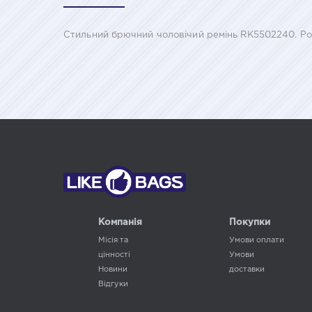
Стильний брючний чоловічий ремінь RK5502240. Розмі
Компанія
Покупки
Місія та
Умови оплати
цінності
Умови
Новини
доставки
Відгуки