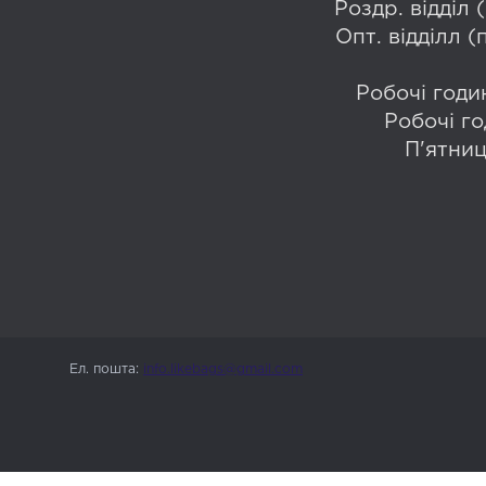
Роздр. відділ
Опт. відділл 
Робочі годин
Робочі го
П'ятниц
Ел. пошта:
info.likebags@gmail.com