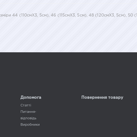
ри 44 (110смХ3, 5см), 46 (115смХ3, 5см), 48 (120смХ3, 5см), 50 (
Допомога
Повернення товару
Статті
Питання-
відповідь
Виробники