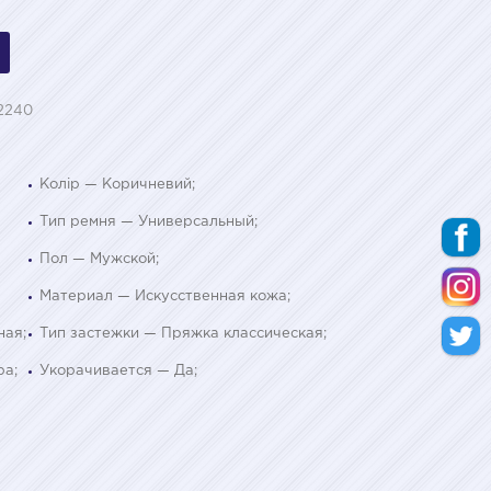
2240
Колір — Коричневий;
Тип ремня — Универсальный;
Пол — Мужской;
Материал — Искусственная кожа;
ная;
Тип застежки — Пряжка классическая;
ра;
Укорачивается — Да;