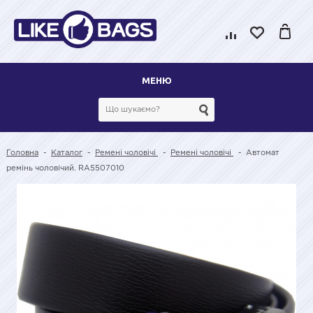
МЕНЮ
Головна
-
Каталог
-
Ремені чоловічі
-
Ремені чоловічі
-
Автомат
ремінь чоловічий. RA5507010