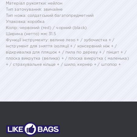
Матеріал рукоятки: нейлон
Тип заточування: звичайне
Тип ножа: солдатський багатопредметний
Упаковка: коробка
Колір: червоний (red) / чорний (black)
Ширина (нетто) мм: 31.5
Функції інструменту: велике лезо + / зубочистка + /
інструмент для зняття ізоляції + / консервний ніж + /
відкривалка для пляшок + / пила по дереву + / пінцет + /
плоска викрутка (велика) + / плоска викрутка ( маленька)
+ / страхувальне кільце + / шило, кернер + / штопор +