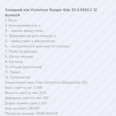
Складний ніж Victorinox Ranger Grip 55 0.9563.C 12
функцій
1. Лезо
2. Консервний ніж з
3. - малою викруткою
4. Відкривачка для пляшок з
5. - викруткою з фіксатором
6. - інструментом для зняття ізоляції
7. Пила по дереву
8. Шило, кернер
9. Штопор
10. Кільце для ключів
11. Пінцет
12. Зубочистка
Характеристики (Ніж Victorinox RangerGrip 55)
Вага (нетто) кг: 0.166
Висота (нетто) мм: 22.5
Довжина (нетто) мм: 130
Довга клинка (див.): 9.5
Код на сайті: 28039
Матеріал клинка: X50CrMoV15