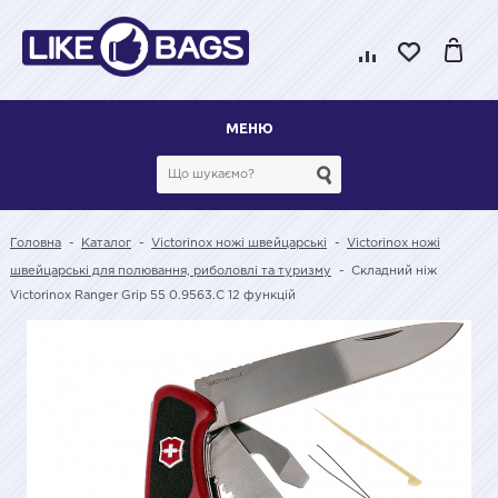
МЕНЮ
Головна
-
Каталог
-
Victorinox ножі швейцарські
-
Victorinox ножі
швейцарські для полювання, риболовлі та туризму
-
Складний ніж
Victorinox Ranger Grip 55 0.9563.C 12 функцій