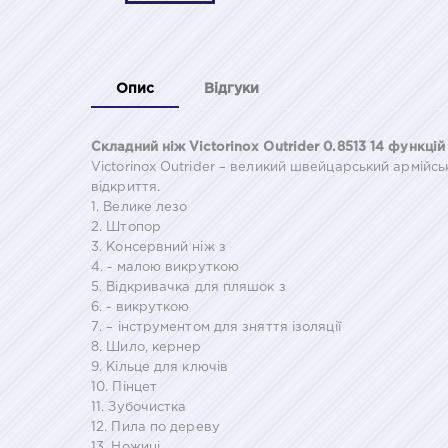
Опис
Відгуки
Складний ніж Victorinox Outrider 0.8513 14 функцій
Victorinox Outrider – великий швейцарський армійсь
відкриття.
1. Велике лезо
2. Штопор
3. Консервний ніж з
4. - малою викруткою
5. Відкривачка для пляшок з
6. - викруткою
7. – інструментом для зняття ізоляції
8. Шило, кернер
9. Кільце для ключів
10. Пінцет
11. Зубочистка
12. Пила по дереву
13. Ножиці