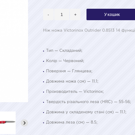
-
+
У кошик
Ніж ножа Victorinox Outrider 0.8513 14 функц
Тип — Складаний;
Колір — Червоний;
Поверхня — Глянцева;
Довжина ножа (см) — 11.1;
Производитель — Victorinox;
Твердість різального леза (HRC) — 55-56;
Довжина у складеному стані (см) — 11.1;
Довжина леза (см) — 8.5;