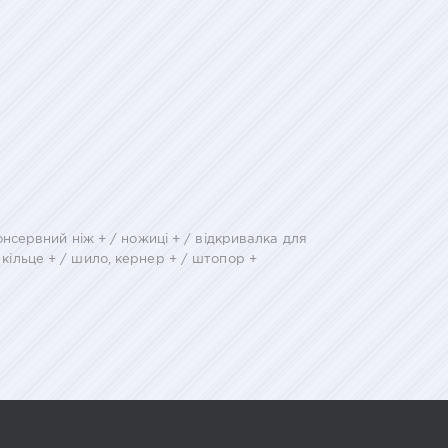
консервний ніж + / ножиці + / відкривалка для
 кільце + / шило, кернер + / штопор +