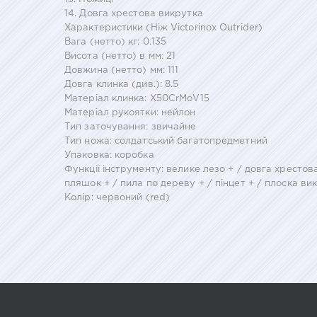
14. Довга хрестова викрутка
Характеристики (Ніж Victorinox Outrider)
Вага (нетто) кг: 0.135
Висота (нетто) в мм: 21
Довжина (нетто) мм: 111
Довга клинка (див.): 8.5
Матеріал клинка: X50CrMoV15
Матеріал рукоятки: нейлон
Тип заточування: звичайне
Тип ножа: солдатський багатопредметний
Упаковка: коробка
Функції інструменту: велике лезо + / довга хрестова
пляшок + / пила по дереву + / пінцет + / плоска ви
Колір: червоний (red)