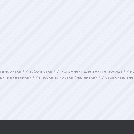
 викрутка + / зубочистка + / інструмент для зняття ізоляції + / 
крутка (велика) + / плоска викрутка (маленька) + / страхувальне