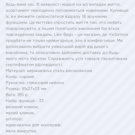
будь-який час. В наявності моделі на всі випадки життя,
асортимент періодично поповнюється новинками. Купивши
їх, ви зможете скористатися відразу 16 зручними
функціями. Це миттєво спростить життя тим, хто любить
подорожувати, а іншим полегшить виконання багатьох
повсякденних завдань. Like Bags – це магазин, де Victorinox
придбати не тільки найвигідніше, але й комфортніше. Ми
допоможемо вибрати унікальний виріб від даного
виробника, та оперативно здійснимо доставку до будь-
якого міста України. Справжність усіх товарів гарантована
сертифікатом відповідності.
Матеріал: нержавіюча сталь високоякісна
Колір: чорний
Рукоятка: глянсовий нейлон
Розмір: 91x27x33 мм
Вага: 185 р.
Набір функцій - 33 :
великий клинок;
малий клинок;
штопор;
відкривачка для консервів;
мала викрутка;