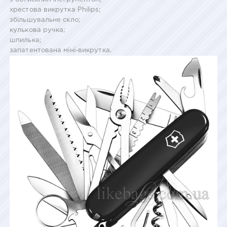
хрестова викрутка Philips;
збільшувальне скло;
кулькова ручка;
шпилька;
запатентована міні-викрутка.