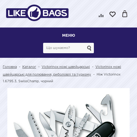
МЕНЮ
Головна
-
Каталог
-
Victorinox ножі швейцарські
-
Victorinox ножі
швейцарські для полювання, риболовлі та туризму
-
Ніж Victorinox
1.6795.3, SwissChamp, чорний