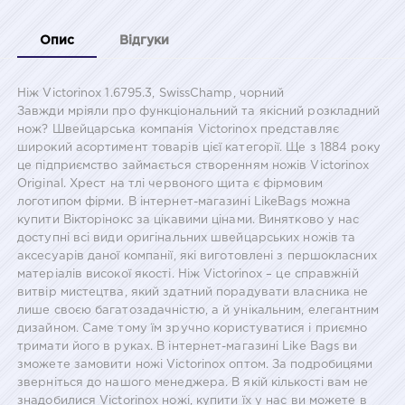
Опис
Відгуки
Ніж Victorinox 1.6795.3, SwissChamp, чорний
Завжди мріяли про функціональний та якісний розкладний
нож? Швейцарська компанія Victorinox представляє
широкий асортимент товарів цієї категорії. Ще з 1884 року
це підприємство займається створенням ножів Victorinox
Original. Хрест на тлі червоного щита є фірмовим
логотипом фірми. В інтернет-магазині LikeBags можна
купити Вікторінокс за цікавими цінами. Винятково у нас
доступні всі види оригінальних швейцарських ножів та
аксесуарів даної компанії, які виготовлені з першокласних
матеріалів високої якості. Ніж Victorinox – це справжній
витвір мистецтва, який здатний порадувати власника не
лише своєю багатозадачністю, а й унікальним, елегантним
дизайном. Саме тому їм зручно користуватися і приємно
тримати його в руках. В інтернет-магазині Like Bags ви
зможете замовити ножі Victorinox оптом. За подробицями
зверніться до нашого менеджера. В якій кількості вам не
знадобилися Victorinox ножі, купити їх у нас ви можете в