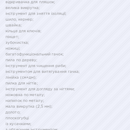
відкривачка для пляшок;
велика викрутка;
інструмент для зняття ізоляції;
шило, кернер;
швайка;
кільце для ключів;
пінцет;
зубочистка;
ножиці;
багатофункціональний гачок;
пила по дереву;
інструмент для чищення риби;
інструментом для витягування гачка;
лінійка (см+дм);
пилка для нігтів;
інструмент для догляду за нігтями;
ножовка по металу;
напилок по металу;
мала викрутка (2,5 мм);
долото;
плоскогубці
із кусачками;
з обтискним інструментом;