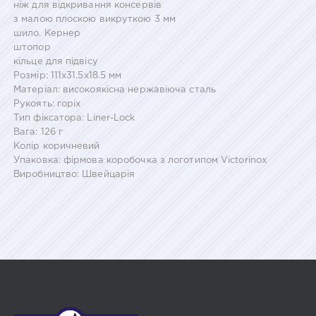
ніж для відкривання консервів
з малою плоскою викруткою 3 мм
шило. Кернер
штопор
кільце для підвісу
Розмір: 111x31.5x18.5 мм
Матеріал: високоякісна нержавіюча сталь
Рукоять: горіх
Тип фіксатора: Liner-Lock
Вага: 126 г
Колір коричневий
Упаковка: фірмова коробочка з логотипом Victorinox
Виробництво: Швейцарія