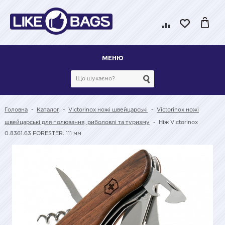
МЕНЮ
Головна
-
Каталог
-
Victorinox ножі швейцарські
-
Victorinox ножі
швейцарські для полювання, риболовлі та туризму
-
Ніж Victorinox
0.8361.63 FORESTER. 111 мм