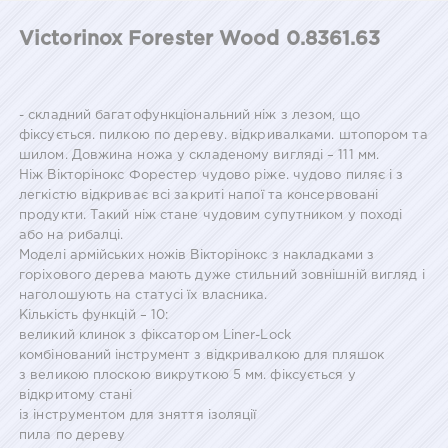
Victorinox Forester Wood 0.8361.63
- складний багатофункціональний ніж з лезом, що
фіксується. пилкою по дереву. відкривалками. штопором та
шилом. Довжина ножа у складеному вигляді – 111 мм.
Ніж Вікторінокс Форестер чудово ріже. чудово пиляє і з
легкістю відкриває всі закриті напої та консервовані
продукти. Такий ніж стане чудовим супутником у поході
або на рибалці.
Моделі армійських ножів Вікторінокс з накладками з
горіхового дерева мають дуже стильний зовнішній вигляд і
наголошують на статусі їх власника.
Кількість функцій – 10:
великий клинок з фіксатором Liner-Lock
комбінований інструмент з відкривалкою для пляшок
з великою плоскою викруткою 5 мм. фіксується у
відкритому стані
із інструментом для зняття ізоляції
пила по дереву