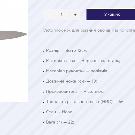
-
+
У кошик
Victorinox ніж для різання овочів Paring knife,
Розмір — 8см х 12см;
Матеріал леза — Нержавіюча сталь;
Матеріал рукоятки — поліамід;
Довжина ножа (см) — 19;
Производитель — Victorinox;
Твердість різального леза (HRC) — 56;
Стан — Нове;
Вага (г) — 22;