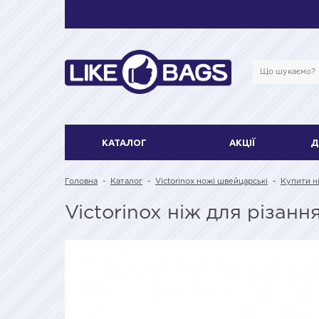
КАТАЛОГ
АКЦІЇ
Д
Головна
-
Каталог
-
Victorinox ножі швейцарські
-
Купити ні
Victorinox ніж для різання