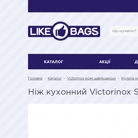
КАТАЛОГ
АКЦІЇ
Д
Головна
-
Каталог
-
Victorinox ножі швейцарські
-
Купити ні
Ніж кухонний Victorinox 