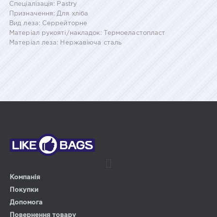
Спеціалізація: Pastry
Призначення: Для хліба
Вид леза: Серрейторне
Матеріал рукояті/накладок: Термоеластопласт
Матеріал леза: Нержавіюча сталь
Компанія
Покупки
Допомога
Повернення товару