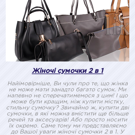
Жіночі сумочки 2 в 1
Найімовірніше, Ви чули про те, що жінка
не може мати занадто багато сумок. Ми
напевно не сперечатимемося з цим! І що
може бути кращим, ніж купити містку,
стильну сумочку? Звичайно ж, купити дві
сумочки, в які можна вмістити ще більше
речей та аксесуарів! Або просто носити
їх окремо. Саме тому ми представляємо
до Вашої уваги жіночі сумочки 2 в 1. У