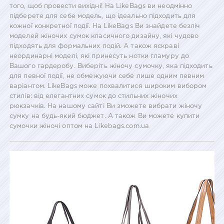
того, щоб провести вихідні! На LikeBags ви неодмінно
підберете для себе модель, що ідеально підходить для
кожної конкретної події. На LikeBags Ви знайдете безліч
моделей жіночих сумок класичного дизайну, які чудово
підходять для формальних подій. А також яскраві
неординарні моделі, які принесуть нотки гламуру до
Вашого гардеробу. Виберіть жіночу сумочку, яка підходить
для певної події, не обмежуючи себе лише одним певним
варіантом. LikeBags може похвалитися широким вибором
стилів: від елегантних сумок до стильних жіночих
рюкзачків. На нашому сайті Ви зможете вибрати жіночу
сумку на будь-який бюджет. А також Ви можете купити
сумочки жіночі оптом на Likebags.com.ua