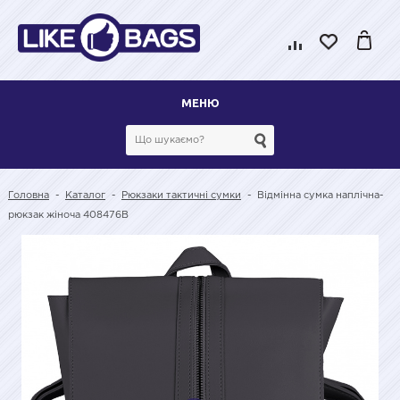
МЕНЮ
Головна
-
Каталог
-
Рюкзаки тактичні сумки
-
Відмінна сумка наплічна-
рюкзак жіноча 408476B