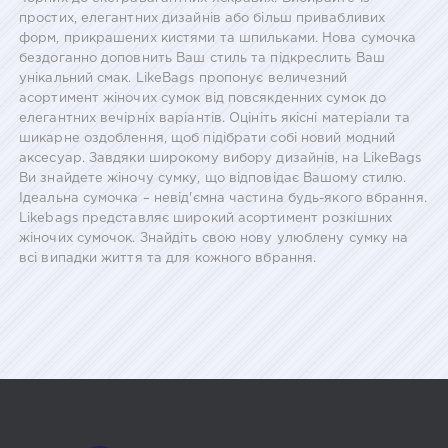
простих, елегантних дизайнів або більш привабливих
форм, прикрашених кистями та шпильками. Нова сумочка
бездоганно доповнить Ваш стиль та підкреслить Ваш
унікальний смак. LikeBags пропонує величезний
асортимент жіночих сумок від повсякденних сумок до
елегантних вечірніх варіантів. Оцініть якісні матеріали та
шикарне оздоблення, щоб підібрати собі новий модний
аксесуар. Завдяки широкому вибору дизайнів, на LikeBags
Ви знайдете жіночу сумку, що відповідає Вашому стилю.
Ідеальна сумочка – невід'ємна частина будь-якого вбрання.
Likebags представляє широкий асортимент розкішних
жіночих сумочок. Знайдіть свою нову улюблену сумку на
всі випадки життя та для кожного вбрання.