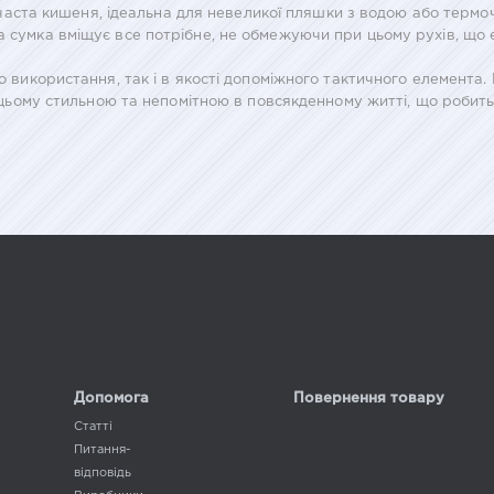
тчаста кишеня, ідеальна для невеликої пляшки з водою або терм
ва сумка вміщує все потрібне, не обмежуючи при цьому рухів, щ
використання, так і в якості допоміжного тактичного елемента. 
цьому стильною та непомітною в повсякденному житті, що робить 
Допомога
Повернення товару
Статті
Питання-
відповідь