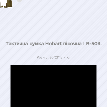
Тактична сумка Hobart пісочна LB-503.
Розмір: 30*21*13 / 7л