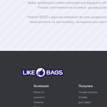
Збоку армійської сумки знаходиться відкрита сі
Попри свої компактні розміри, ця військо
Hobart B503 є вдалим вибором як для щоденного 
практичність та ергономіку, залишаючись при 
Компанія
Покупки
Місія та
Умови оплати
цінності
Умови
Новини
доставки