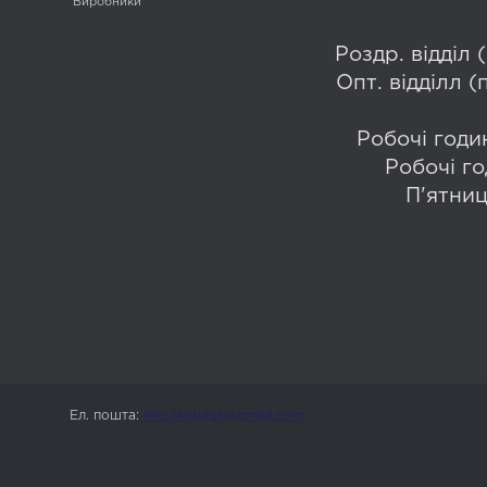
Виробники
Роздр. відділ
Опт. відділл 
Робочі годин
Робочі го
П'ятниц
Ел. пошта:
info.likebags@gmail.com