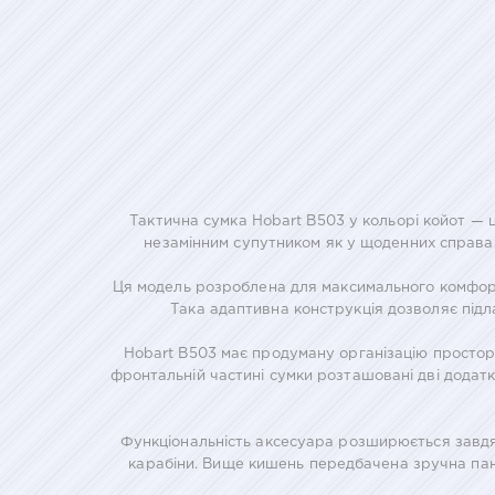
Тактична сумка Hobart B503 у кольорі койот — ц
незамінним супутником як у щоденних справах,
Ця модель розроблена для максимального комфорт
Така адаптивна конструкція дозволяє підл
Hobart B503 має продуману організацію простору
фронтальній частині сумки розташовані дві додатк
Функціональність аксесуара розширюється завдяк
карабіни. Вище кишень передбачена зручна пане