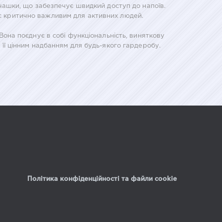
очашки, що забезпечує швидкий доступ до напоїв.
о є критично важливим для активних людей.
Вона поєднує в собі функціональність, виняткову
її цінним надбанням для будь-якого гардеробу.
Політика конфіденційності та файли cookie