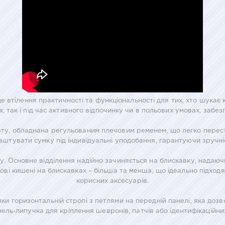
е втілення практичності та функціональності для тих, хто шукає
 так і під час активного відпочинку чи в польових умовах, забез
у, обладнана регульованим плечовим ременем, що легко перестіб
аштувати сумку під індивідуальні уподобання, гарантуючи зручніс
. Основне відділення надійно зачиняється на блискавку, надаюч
ові кишені на блискавках – більша та менша, що ідеально підход
корисних аксесуарів.
и горизонтальній стропі з петлями на передній панелі, яка доз
ль-липучка для кріплення шевронів, патчів або ідентифікаційни