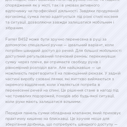
спорядження як у місті, так і в умовах активного
відпочинку чи професійної діяльності. Завдяки продуманій
ергономіці, сумка легко адаптується під різні стилі носіння
та ситуації, дозволяючи завжди залишатися мобільним і
зібраним.
Farrer B452 може бути зручно перенесена в руці за
допомогою спеціальної ручки — ідеальний варіант, коли
потрібен швидкий доступ до речей. Для більшої мобільності
доступний регульований плечовий ремінь: перекинувши
сумку через плече, ви отримаєте свободу рухів і
рівномірний розподіл ваги. Але найцікавіше — це
можливість перетворити її на повноцінний рюкзак. У задній
частині виробу сховані лямки, які миттєво виймаються з
окремого відділення, коли з’являється потреба в
перенесенні речей на спині. Це рішення стане в нагоді під
час тривалих подорожей, походів або будь-якої ситуації,
коли руки мають залишатися вільними.
Передня панель сумки обладнана клапаном, який приховує
практичну кишеню на блискавці. Це зручне місце для
зберігання дрібниць, що потребують швидкого доступу —