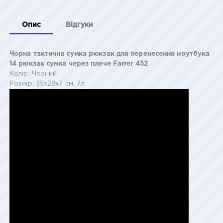
Опис
Відгуки
Чорна тактична сумка рюкзак для перенесення ноутбука
14 рюкзак сумка через плече Farrer 452
Колір: Чорний
Розмір: 35x28x7 см, 7л