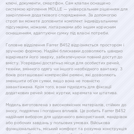
ключі, документи, смартфон. Сам клапан оснащено
системою кріплення MOLLE — універсальним рішенням для
закріплення додаткового спорядження. За допомогою
строп ви можете доповнити комплект індивідуальними
підсумками, ножами, ліхтариками або іншим корисним
оснащенням, адаптуючи сумку під власні потреби.
Головне відділення Farrer B452 відрізняється простором і
зручною формою. Надійні блискавки дозволяють швидко
відкривати його зверху, забезпечуючи повний доступ до
вмісту. Усередині достатньо місця для особистих речей,
техніки, змінного одягу чи іншого необхідного вантажу. З
боків розташовані компресійні ремені, які дозволяють
зменшити об’єм сумки, якщо вона не повністю
завантажена. Крім того, вони підходять для фіксації
додаткових речей зовні: куртки, каремата чи штатива.
Модель виготовлена з високоякісних матеріалів, стійких до
зносу, подряпин і погодних впливів. Це робить Farrer B452
надійним вибором для щоденного використання, мандрівок
або робочих завдань у польових умовах. Військова
функціональність, міський комфорт та розумна конструкція