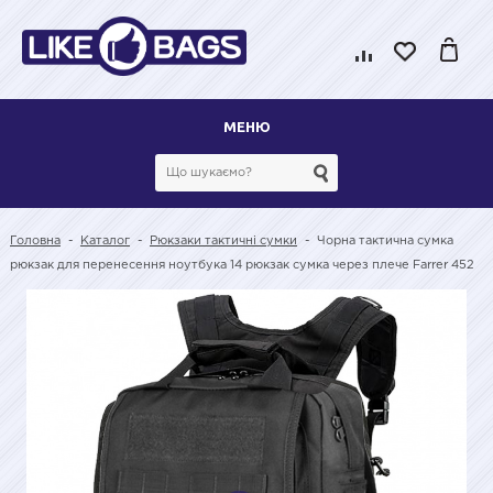
МЕНЮ
Головна
-
Каталог
-
Рюкзаки тактичні сумки
-
Чорна тактична сумка
рюкзак для перенесення ноутбука 14 рюкзак сумка через плече Farrer 452