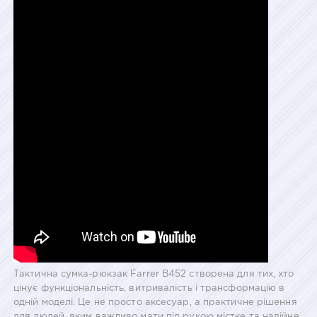
Тактична сумка-рюкзак Farrer B452 створена для тих, хто
цінує функціональність, витривалість і трансформацію в
одній моделі. Це не просто аксесуар, а практичне рішення
для людей, яким важливо мати під рукою містке та надійне