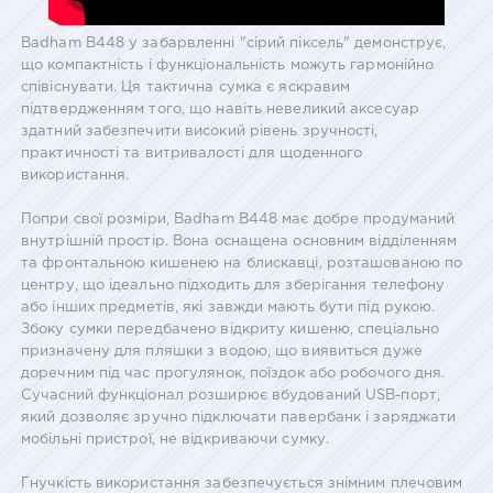
Badham B448 у забарвленні "сірий піксель" демонструє,
що компактність і функціональність можуть гармонійно
співіснувати. Ця тактична сумка є яскравим
підтвердженням того, що навіть невеликий аксесуар
здатний забезпечити високий рівень зручності,
практичності та витривалості для щоденного
використання.
Попри свої розміри, Badham B448 має добре продуманий
внутрішній простір. Вона оснащена основним відділенням
та фронтальною кишенею на блискавці, розташованою по
центру, що ідеально підходить для зберігання телефону
або інших предметів, які завжди мають бути під рукою.
Збоку сумки передбачено відкриту кишеню, спеціально
призначену для пляшки з водою, що виявиться дуже
доречним під час прогулянок, поїздок або робочого дня.
Сучасний функціонал розширює вбудований USB-порт,
який дозволяє зручно підключати павербанк і заряджати
мобільні пристрої, не відкриваючи сумку.
Гнучкість використання забезпечується знімним плечовим