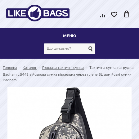
МЕНЮ
Головна
-
Каталог
-
Рюкзаки тактичні сумки
-
Тактична сумка нагрудна
Badham LB448 військова сумка піксельна через плече 5L армійські сумки
Badham