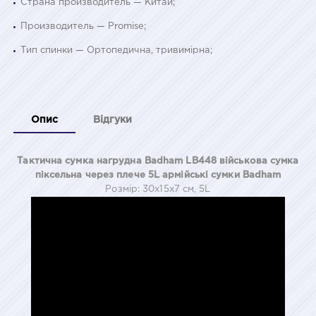
Страна производитель — Китай;
Производитель — Promise;
Тип спинки — Ортопедична, тривимірна;
Опис
Відгуки
Тактична сумка нагрудна Badham LB448 військова сумка
піксельна через плече 5L армійські сумки Badham
Розмір: 30x15x7 см, 5L