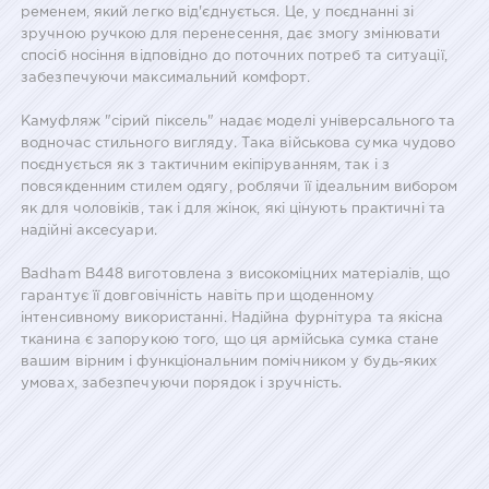
ременем, який легко від'єднується. Це, у поєднанні зі
зручною ручкою для перенесення, дає змогу змінювати
спосіб носіння відповідно до поточних потреб та ситуації,
забезпечуючи максимальний комфорт.
Камуфляж "сірий піксель" надає моделі універсального та
водночас стильного вигляду. Така військова сумка чудово
поєднується як з тактичним екіпіруванням, так і з
повсякденним стилем одягу, роблячи її ідеальним вибором
як для чоловіків, так і для жінок, які цінують практичні та
надійні аксесуари.
Badham B448 виготовлена з високоміцних матеріалів, що
гарантує її довговічність навіть при щоденному
інтенсивному використанні. Надійна фурнітура та якісна
тканина є запорукою того, що ця армійська сумка стане
вашим вірним і функціональним помічником у будь-яких
умовах, забезпечуючи порядок і зручність.