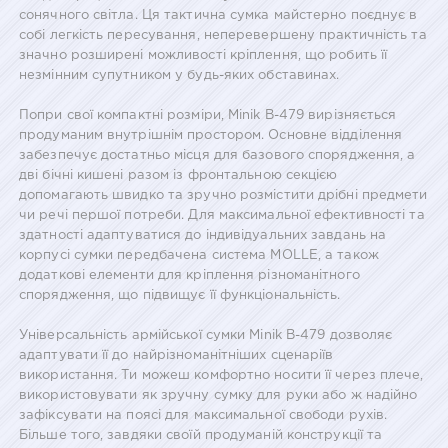
сонячного світла. Ця тактична сумка майстерно поєднує в
собі легкість пересування, неперевершену практичність та
значно розширені можливості кріплення, що робить її
незмінним супутником у будь-яких обставинах.
Попри свої компактні розміри, Minik B-479 вирізняється
продуманим внутрішнім простором. Основне відділення
забезпечує достатньо місця для базового спорядження, а
дві бічні кишені разом із фронтальною секцією
допомагають швидко та зручно розмістити дрібні предмети
чи речі першої потреби. Для максимальної ефективності та
здатності адаптуватися до індивідуальних завдань на
корпусі сумки передбачена система MOLLE, а також
додаткові елементи для кріплення різноманітного
спорядження, що підвищує її функціональність.
Універсальність армійської сумки Minik B-479 дозволяє
адаптувати її до найрізноманітніших сценаріїв
використання. Ти можеш комфортно носити її через плече,
використовувати як зручну сумку для руки або ж надійно
зафіксувати на поясі для максимальної свободи рухів.
Більше того, завдяки своїй продуманій конструкції та