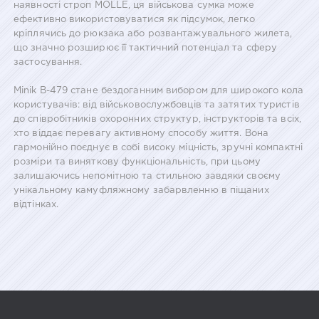
наявності строп MOLLE, ця військова сумка може
ефективно використовуватися як підсумок, легко
кріплячись до рюкзака або розвантажувального жилета,
що значно розширює її тактичний потенціал та сферу
застосування.
Minik B-479 стане бездоганним вибором для широкого кола
користувачів: від військовослужбовців та затятих туристів
до співробітників охоронних структур, інструкторів та всіх,
хто віддає перевагу активному способу життя. Вона
гармонійно поєднує в собі високу міцність, зручні компактні
розміри та виняткову функціональність, при цьому
залишаючись непомітною та стильною завдяки своєму
унікальному камуфляжному забарвленню в піщаних
відтінках.