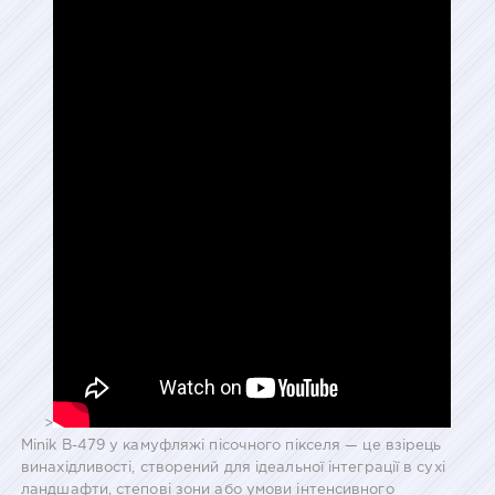
>
Minik B-479 у камуфляжі пісочного пікселя — це взірець
винахідливості, створений для ідеальної інтеграції в сухі
ландшафти, степові зони або умови інтенсивного