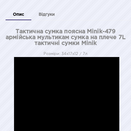
Опис
Відгуки
Тактична сумка поясна Minik-479
армійська мультикам сумка на плече 7L
тактичні сумки Minik
Розміри: 34х17х12 / 7л