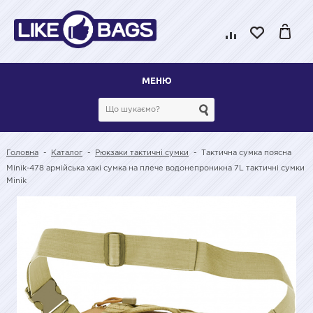
МЕНЮ
Головна
-
Каталог
-
Рюкзаки тактичні сумки
-
Тактична сумка поясна
Minik-478 армійська хакі сумка на плече водонепроникна 7L тактичні сумки
Minik