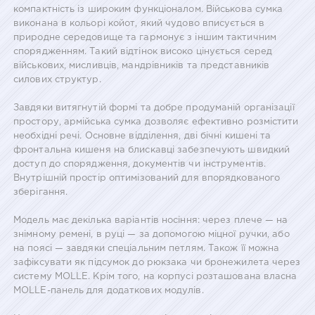
компактність із широким функціоналом. Військова сумка
виконана в кольорі койот, який чудово вписується в
природне середовище та гармонує з іншим тактичним
спорядженням. Такий відтінок високо цінується серед
військових, мисливців, мандрівників та представників
силових структур.
Завдяки витягнутій формі та добре продуманій організації
простору, армійська сумка дозволяє ефективно розмістити
необхідні речі. Основне відділення, дві бічні кишені та
фронтальна кишеня на блискавці забезпечують швидкий
доступ до спорядження, документів чи інструментів.
Внутрішній простір оптимізований для впорядкованого
зберігання.
Модель має декілька варіантів носіння: через плече — на
знімному ремені, в руці — за допомогою міцної ручки, або
на поясі — завдяки спеціальним петлям. Також її можна
зафіксувати як підсумок до рюкзака чи бронежилета через
систему MOLLE. Крім того, на корпусі розташована власна
MOLLE-панель для додаткових модулів.