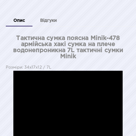
Опис
Відгуки
Тактична сумка поясна Minik-478
армійська хакі сумка на плече
водонепроникна 7L тактичні сумки
Minik
Розміри: 34х17х12 / 7L