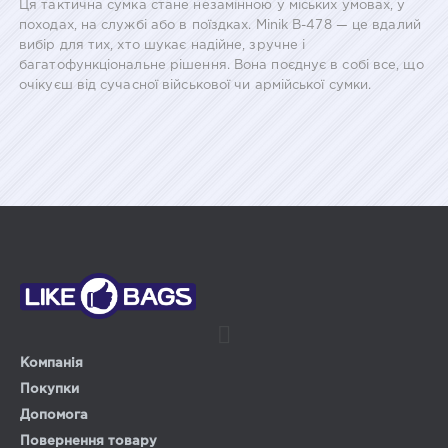
Ця тактична сумка стане незамінною у міських умовах, у
походах, на службі або в поїздках. Minik B-478 — це вдалий
вибір для тих, хто шукає надійне, зручне і
багатофункціональне рішення. Вона поєднує в собі все, що
очікуєш від сучасної військової чи армійської сумки.
Компанія
Покупки
Допомога
Повернення товару