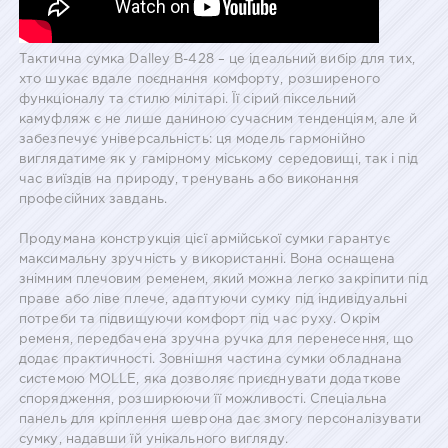
Тактична сумка Dalley B-428 – це ідеальний вибір для тих,
хто шукає вдале поєднання комфорту, розширеного
функціоналу та стилю мілітарі. Її сірий піксельний
камуфляж є не лише даниною сучасним тенденціям, але й
забезпечує універсальність: ця модель гармонійно
виглядатиме як у гамірному міському середовищі, так і під
час виїздів на природу, тренувань або виконання
професійних завдань.
Продумана конструкція цієї армійської сумки гарантує
максимальну зручність у використанні. Вона оснащена
знімним плечовим ременем, який можна легко закріпити під
праве або ліве плече, адаптуючи сумку під індивідуальні
потреби та підвищуючи комфорт під час руху. Окрім
ременя, передбачена зручна ручка для перенесення, що
додає практичності. Зовнішня частина сумки обладнана
системою MOLLE, яка дозволяє приєднувати додаткове
спорядження, розширюючи її можливості. Спеціальна
панель для кріплення шеврона дає змогу персоналізувати
сумку, надавши їй унікального вигляду.