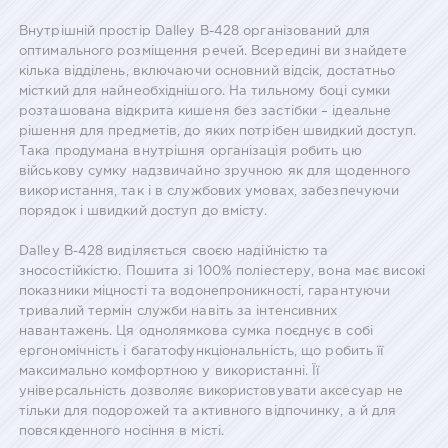
Внутрішній простір Dalley B-428 організований для
оптимального розміщення речей. Всередині ви знайдете
кілька відділень, включаючи основний відсік, достатньо
місткий для найнеобхіднішого. На тильному боці сумки
розташована відкрита кишеня без застібки – ідеальне
рішення для предметів, до яких потрібен швидкий доступ.
Така продумана внутрішня організація робить цю
військову сумку надзвичайно зручною як для щоденного
використання, так і в службових умовах, забезпечуючи
порядок і швидкий доступ до вмісту.
Dalley B-428 виділяється своєю надійністю та
зносостійкістю. Пошита зі 100% поліестеру, вона має високі
показники міцності та водонепроникності, гарантуючи
тривалий термін служби навіть за інтенсивних
навантажень. Ця однолямкова сумка поєднує в собі
ергономічність і багатофункціональність, що робить її
максимально комфортною у використанні. Її
універсальність дозволяє використовувати аксесуар не
тільки для подорожей та активного відпочинку, а й для
повсякденного носіння в місті.