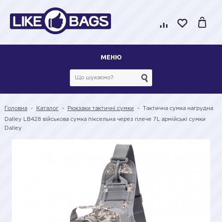
МЕНЮ
Головна
-
Каталог
-
Рюкзаки тактичні сумки
-
Тактична сумка нагрудна
Dalley LB428 військова сумка піксельна через плече 7L армійські сумки
Dalley