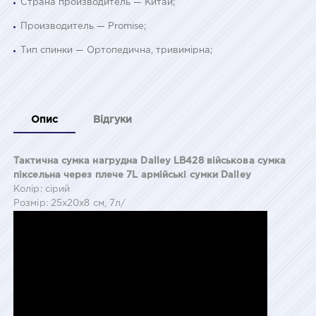
Страна производитель — Китай;
Производитель — Promise;
Тип спинки — Ортопедична, тривимірна;
Опис
Відгуки
Тактична сумка нагрудна Dalley LB428 військова сумка
піксельна через плече 7L армійські сумки Dalley
Колір: сірий
Розмір: 25x20x8 см, 7л/