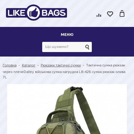
МЕНЮ
Головна
-
Каталог
-
Рюкзаки тактичні сумки
-
Тактична сумка рюкзак
через плечеDalley військова сумка нагрудна LB-426 сумка рюкзак олива
7L