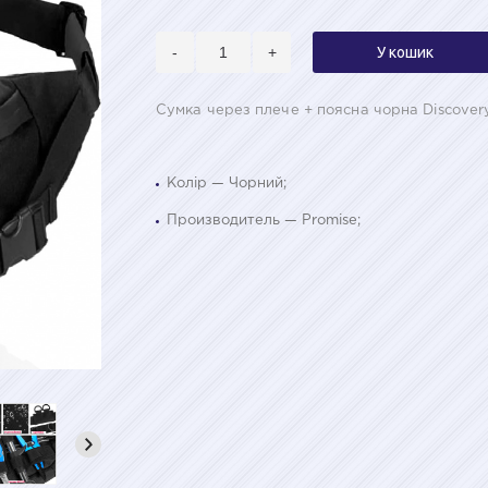
-
+
У кошик
Сумка через плече + поясна чорна Discover
Колір — Чорний;
Производитель — Promise;