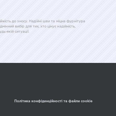
ійкість до зносу. Надійні шви та міцна фурнітура
інний вибір для тих, хто цінує надійність,
ь-якій ситуації.
Політика конфіденційності та файли cookie