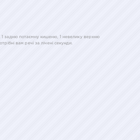
, 1 задню потаємну кишеню, 1 невелику верхню
трібні вам речі за лічені секунди.