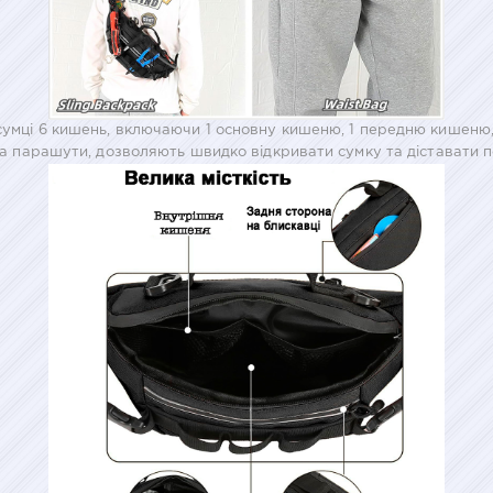
й сумці 6 кишень, включаючи 1 основну кишеню, 1 передню кишеню
 на парашути, дозволяють швидко відкривати сумку та діставати по