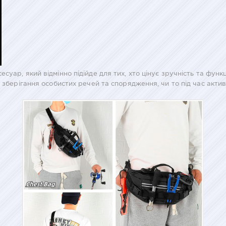
уар, який відмінно підійде для тих, хто цінує зручність та функ
 зберігання особистих речей та спорядження, чи то під час акти