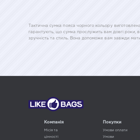
Тактична сумка пояса чорного кольору виготовлена з
гарантують, що сумка прослужить вам довгі роки, ви
зручність та стиль. Вона допоможе вам завжди мати
Компанія
Покупки
Місія та
Умови оплати
цінності
Умови