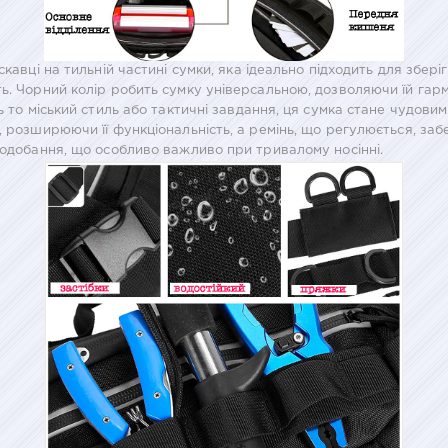
кавці на тильній частині сумки, яка ідеально підходить для збері
ь. Чорний колір робить сумку універсальною, дозволяючи їй гар
ь то міський стиль або тактичні завдання, ця сумка стане чудов
 розширюючи її функціональність, а ремінь, що регулюється, забез
подобання, що особливо важливо при тривалому носінні.