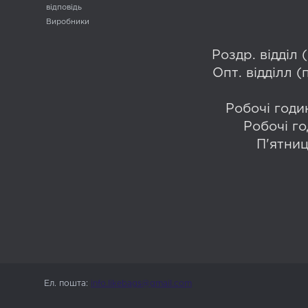
відповідь
Виробники
Роздр. відділ
Опт. відділл 
Робочі годин
Робочі го
П'ятниц
Ел. пошта:
info.likebags@gmail.com