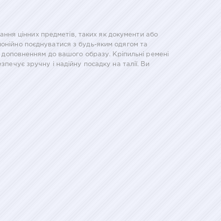
гання цінних предметів, таких як документи або
монійно поєднуватися з будь-яким одягом та
им доповненням до вашого образу. Кріпильні ремені
печує зручну і надійну посадку на талії. Ви