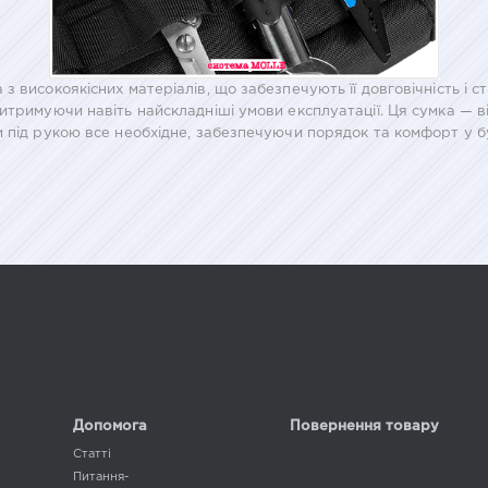
 високоякісних матеріалів, що забезпечують її довговічність і ст
тримуючи навіть найскладніші умови експлуатації. Ця сумка — відм
 під рукою все необхідне, забезпечуючи порядок та комфорт у буд
Допомога
Повернення товару
Статті
Питання-