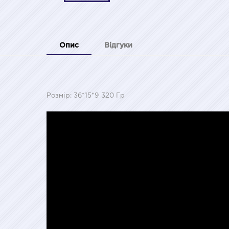
Опис
Відгуки
Розмір: 36*15*9 320 Гр