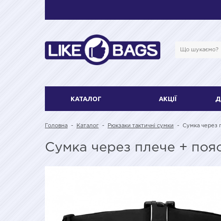
КАТАЛОГ
АКЦІЇ
Д
Головна
-
Каталог
-
Рюкзаки тактичні сумки
-
Сумка через 
Сумка через плече + поя