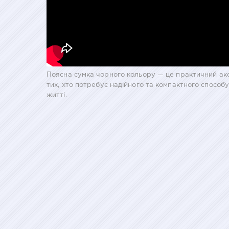
Поясна сумка чорного кольору — це практичний аксес
тих, хто потребує надійного та компактного способу
житті.