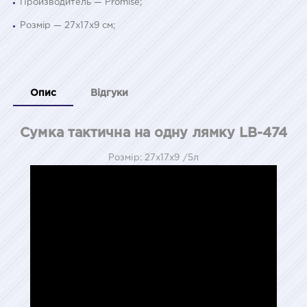
Производитель — Promise;
Розмір — 27x17x9 см;
Опис
Відгуки
Сумка тактична на одну лямку LB-474
Розмір: 27x17x9 /5л