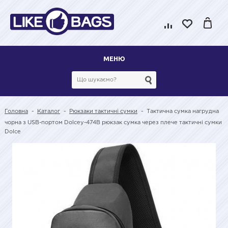
МЕНЮ
Головна
-
Каталог
-
Рюкзаки тактичні сумки
-
Тактична сумка нагрудна
чорна з USB-портом Dolcey-474B рюкзак сумка через плече тактичні сумки
Dolce