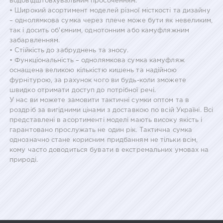
водовідштовхувальним просоченням.
• Широкий асортимент моделей різної місткості та дизайну
– однолямкова сумка через плече може бути як невеликим,
так і досить об'ємним, однотонним або камуфляжним
забарвленням.
• Стійкість до забруднень та зносу.
• Функціональність – однолямкова сумка камуфляж
оснащена великою кількістю кишень та надійною
фурнітурою, за рахунок чого ви будь-коли зможете
швидко отримати доступ до потрібної речі.
У нас ви можете замовити тактичні сумки оптом та в
роздріб за вигідними цінами з доставкою по всій Україні. Всі
представлені в асортименті моделі мають високу якість і
гарантовано прослужать не один рік. Тактична сумка
однозначно стане корисним придбанням не тільки всім,
кому часто доводиться бувати в екстремальних умовах на
природі.