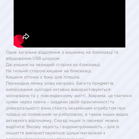
Одне загальне відділення з кишенею на блискавці та
вбудованим USB шнуром.
Дві кишені на передній стороні на блискавці.
На тильній стороні кишеня на блискавці.
Кишеня сіточка з боку для пляшок.
Перекидна лямка зліва направо. Багато предметів
екіпірування сьогодні активно використовуються
чоловіками та у повсякденному житті. Зокрема, це тактичні
сумки через плече – завдяки своїй практичності та
універсальності вони стають незамінним атрибутом при
поїздці на полювання чи риболовлю, а також інших видах
активного відпочинку. Серед інших їх переваг можна
виділити: Високу міцність і водонепроникність – для їх
пошиття використовуються щільні матеріали з