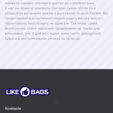
зможете швидко отримати доступ до потрібної речі.
У нас ви можете замовити тактичні сумки оптом та в
роздріб за вигідними цінами з доставкою по всій Україні. Всі
представлені в асортименті моделі мають високу якість і
гарантовано прослужать не один рік. Тактична сумка,
безперечно, стане корисним придбанням не тільки для
військових, але й для всіх інших, кому часто доводиться
бувати в екстремальних умовах на природі.
Компанія