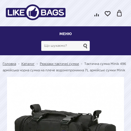
МЕНЮ
Головна
-
Каталог
-
Рюкзаки тактичні сумки
-
Тактична сумка Minik 496
армійська чорна сумка на плече водонепроникна 7L армійські сумки Minik