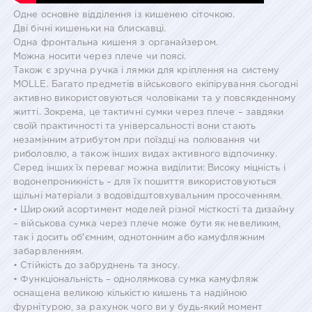
Одне основне відділення із кишенею сіточкою.
Дві бічні кишеньки на блискавці.
Одна фронтальна кишеня з органайзером.
Можна носити через плече чи поясі.
Також є зручна ручка і лямки для кріплення на систему
MOLLE. Багато предметів військового екіпірування сьогодні
активно використовуються чоловіками та у повсякденному
житті. Зокрема, це тактичні сумки через плече – завдяки
своїй практичності та універсальності вони стають
незамінним атрибутом при поїздці на полювання чи
риболовлю, а також інших видах активного відпочинку.
Серед інших їх переваг можна виділити: Високу міцність і
водонепроникність – для їх пошиття використовуються
щільні матеріали з водовідштовхувальним просоченням.
• Широкий асортимент моделей різної місткості та дизайну
– військова сумка через плече може бути як невеликим,
так і досить об'ємним, однотонним або камуфляжним
забарвленням.
• Стійкість до забруднень та зносу.
• Функціональність – однолямкова сумка камуфляж
оснащена великою кількістю кишень та надійною
фурнітурою, за рахунок чого ви у будь-який момент