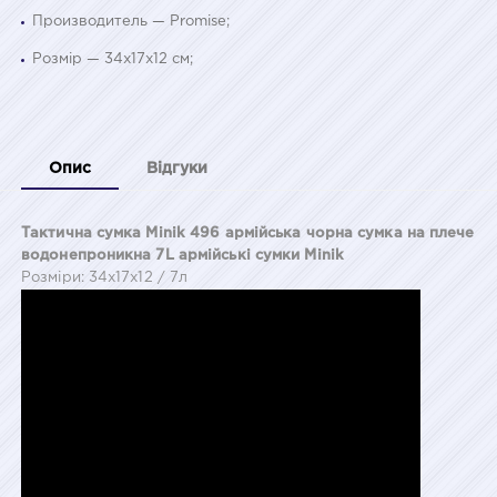
Производитель — Promise;
Розмір — 34х17х12 см;
Опис
Відгуки
Тактична сумка Minik 496 армійська чорна сумка на плече
водонепроникна 7L армійські сумки Minik
Розміри: 34х17х12 / 7л