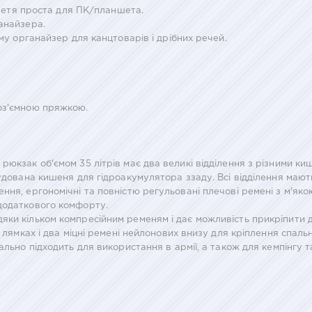
 третя проста для ПК/планшета.
анайзера.
ому органайзер для канцтоварів і дрібних речей.
роз'ємною пряжкою.
юкзак об'ємом 35 літрів має два великі відділення з різними ки
удована кишеня для гідроакумулятора ззаду. Всі відділення мають
ння, ергономічні та повністю регульовані плечові ремені з м'як
додаткового комфорту.
яки кільком компресійним ременям і дає можливість прикріпити 
х лямках і два міцні ремені нейлонових внизу для кріплення спаль
ально підходить для використання в армії, а також для кемпінгу 