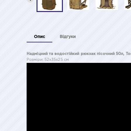
Опис
Відгуки
Надміцний та водостійкий рюкзак пісочний 50л, To
Розміри: 52х35х25 см