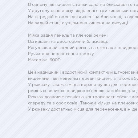
В одному, дві кишені сіточки одна на блискавці і є
У другому основному відділенні є три кишеньки орг
На передній стороні дві кишені на блискавці, в одн
На задній стінці є ущільнена кишеня на липучці.
М'яка задня панель та плечові ремені
Всі кишені на двосторонній блискавці.
Регульований знімний ремінь на стегнах з швидко
Ручка для перенесення зверху
Матеріал: 600D
Цей надміцний і водостійкий компактний штурмовий р
кишенями і дві невеликі передні кишені, а також вб
У рюкзаку також є міцна верхня ручка для перенесе
ремінь із великою швидкороз'ємною застібкою для 
Рюкзак дозволяє повністю контролювати обсяг завд
спереду та з обох боків. Також є кільця на плечови
У рюкзаку достатньо місця для перенесення, він іде