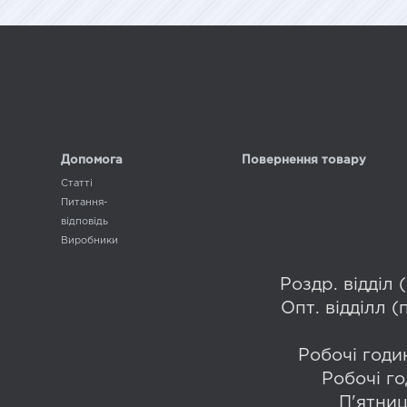
Допомога
Повернення товару
Статті
Питання-
відповідь
Виробники
Роздр. відділ
Опт. відділл 
Робочі годин
Робочі го
П'ятниц