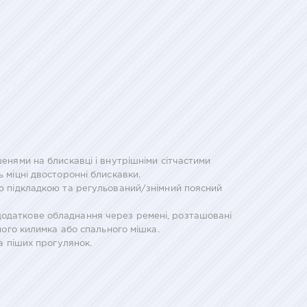
шенями на блискавці і внутрішніми сітчастими
 міцні двосторонні блискавки.
ою підкладкою та регульований/знімний поясний
додаткове обладнання через ремені, розташовані
ного килимка або спального мішка.
та піших прогулянок.