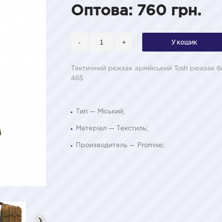
Оптова: 760 грн.
-
+
У кошик
Тактичний рюкзак армійський Tosh рюкзак б
465
Тип — Міський;
Матеріал — Текстиль;
Производитель — Promise;