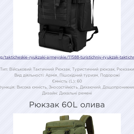
g/takticheskie-ryukzaki-armeyskie/11588-turistichniy-ryukzak-taktich
Тип: Військовий Тактичний Рюкзак, Туристичний рюкзак, Рюкзак
Вид діяльності: Армія, Пішохідний туризм, Подорожі
Ємність (L): 60
Функція: Висока ємність, Зносостійкість, Дихаючий, Дощопроникни
Дизайн: Дихальні ремені
Рюкзак 60L олива