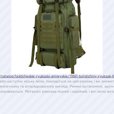
/catalog/takticheskie-ryukzaki-armeyskie/11661-turistichniy-ryukzak-6
бо наступну міську місію, покладіться на цей рюкзак, і ви змож
безпечному та впорядкованому вигляді. Ремені ергономічні, зруч
закриваються. Матеріал рюкзака міцний і надійний, і він легко вит