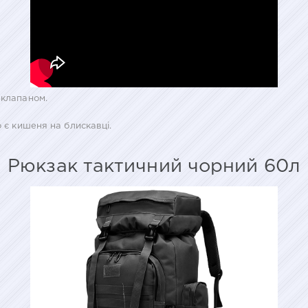
 клапаном.
о є кишеня на блискавці.
Рюкзак тактичний чорний 60л