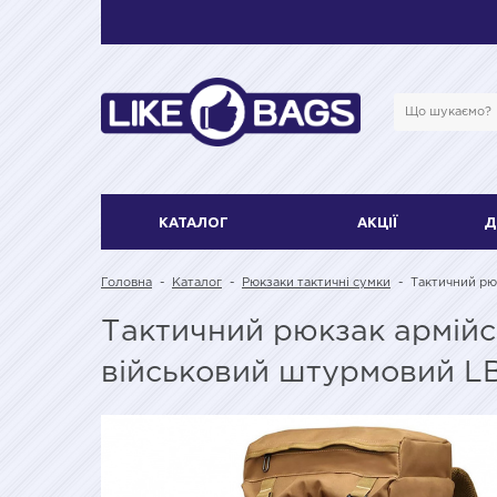
КАТАЛОГ
АКЦІЇ
Д
Головна
-
Каталог
-
Рюкзаки тактичні сумки
-
Тактичний рю
Тактичний рюкзак армійс
військовий штурмовий L