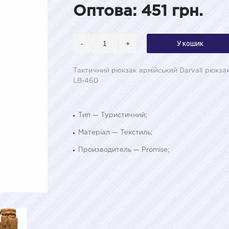
Оптова: 451 грн.
-
+
У кошик
Тактичний рюкзак армійський Darvall рюкза
LB-460
Тип — Туристичний;
Матеріал — Текстиль;
Производитель — Promise;