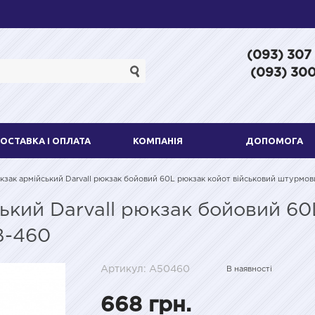
(093) 307
(093) 300
ОСТАВКА І ОПЛАТА
КОМПАНІЯ
ДОПОМОГА
кзак армійський Darvall рюкзак бойовий 60L рюкзак койот військовий штурмо
ький Darvall рюкзак бойовий 60
B-460
Артикул: A50460
В наявності
668 грн.