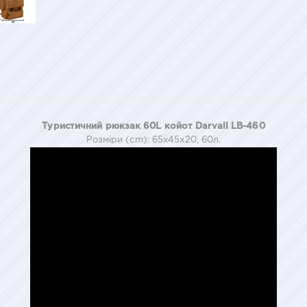
Туристичний рюкзак 60L койот Darvall LB-460
Розміри (cm): 65х45х20, 60л.