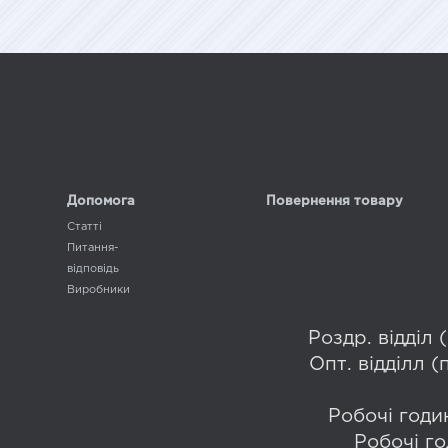
Допомога
Повернення товару
Статті
Питання-
відповідь
Виробники
Роздр. відділ
Опт. відділл 
Робочі годин
Робочі го