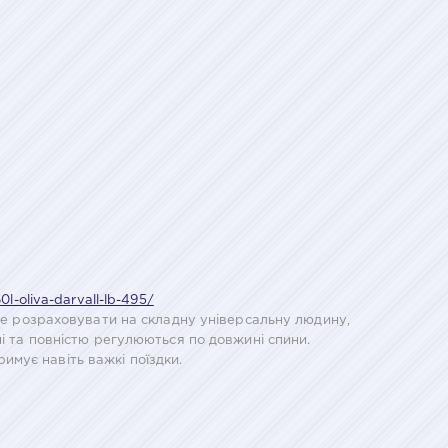
0l-oliva-darvall-lb-495/
ете розраховувати на складну універсальну людину,
ні та повністю регулюються по довжині спини.
римує навіть важкі поїздки.