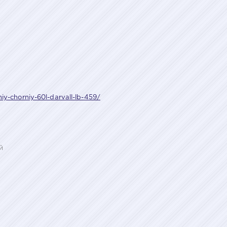
niy-chorniy-60l-darvall-lb-459/
и
й