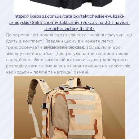
https://likebags.com.ua/catalog/takticheskie-ryukzaki-
armeyskie/9383-chorniy-taktichniy-ryukzak-na-30-l-navisni-
sumochki-victory-lb-414/
До переваг цієї моделі варто віднести і навісні підсумки, що
йдуть в комплекті. Завдяки цьому ви можете легко
трансформувати
військовий рюкзак
, збільшуючи або
зменшуючи його обсяг. Для регулювання товщини також
передбачені бічні компресійні стяжки, а для рівномірного
розподілу ваги та зменшення навантаження на хребет під
час ходьби – поясні та нагрудні ремені.