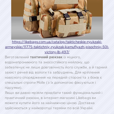
https://likebags.com.ua/catalog/takticheskie-ryukzaki-
armeyskie/11775-taktichniy-ryukzak-kamuflyazh-pisochniy-50l-
victory-lb-497/
Виготовлений
тактичний рюкзак
із міцного,
водонепроникного та зносостійкого нейлону, що
забезпечує не лише довговічність його служби, а й гарний
захист речей від вологи та забруднень. Для кріплення
навісного спорядження на передній стороні та з боків є
спеціальні стропи Molle (з їх допомогою фіксуються і
підсумки).
Якщо ви давно мріяли придбати такий функціональний і
практичний рюкзак, в інтернет-магазині Likebags ви
можете купити його за найнижчою ціною. Доставка
здійснюється у найкоротші терміни по всій Україні.