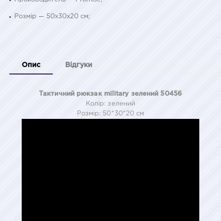
Розмір — 50x30x20 см;
Опис
Відгуки
Тактичний рюкзак military зелений 50456
Колір: зелений
Розмір: 50*30*20 см