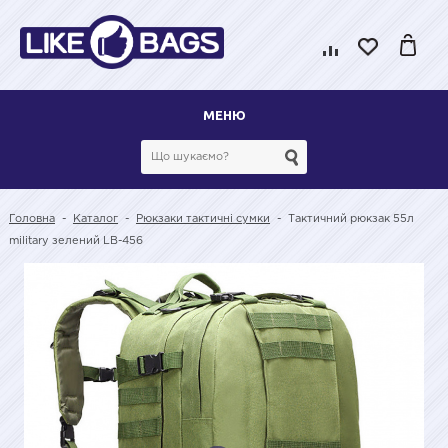
МЕНЮ
Головна
-
Каталог
-
Рюкзаки тактичні сумки
-
Тактичний рюкзак 55л
military зелений LB-456