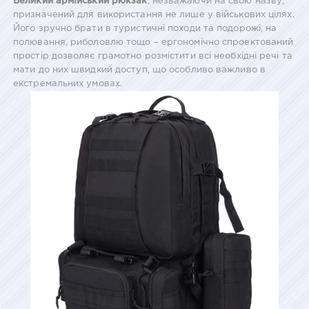
Великий армійський рюкзак
, незважаючи на свою назву,
призначений для використання не лише у військових цілях.
Його зручно брати в туристичні походи та подорожі, на
полювання, риболовлю тощо – ергономічно спроектований
простір дозволяє грамотно розмістити всі необхідні речі та
мати до них швидкий доступ, що особливо важливо в
екстремальних умовах.