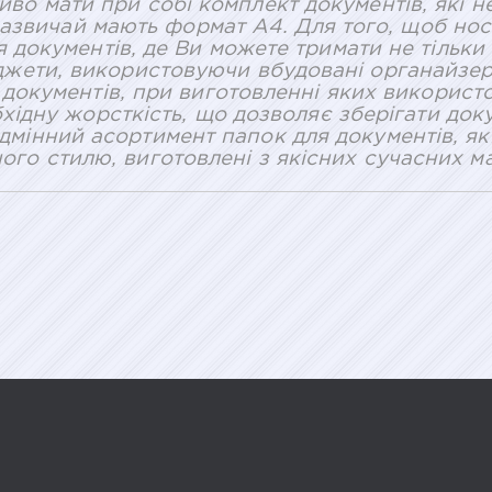
во мати при собі комплект документів, які 
 зазвичай мають формат А4. Для того, щоб нос
документів, де Ви можете тримати не тільки 
джети, використовуючи вбудовані органайзери
документів, при виготовленні яких використо
хідну жорсткість, що дозволяє зберігати доку
дмінний асортимент папок для документів, які
ого стилю, виготовлені з якісних сучасних ма