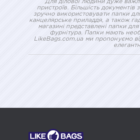
Для ділової людини дуже важли
пристроїв. Більшість документів
зручно використовувати папки для 
канцелярське приладдя, а також га
магазині представлені папки для 
фурнітура. Папки мають необ
LikeBags.com.ua ми пропонуємо ві
елегантн