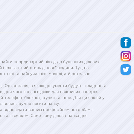
айти неординарний підхід до будь-яких ділових
 і елегантний стиль ділової людини. Тут, на
нтніші та найсучасніші моделі, а й ретельно
. Організація, з якою документи будуть складені та
 для чого є різні відсіки для важливих паперів.
ий телефон, блокнот, ручки та інше. Для цих цілей у
дозволяє зручно носити папку.
нна відповідати вашим професійним потребам з
о та зі смаком. Саме тому ділова папка для