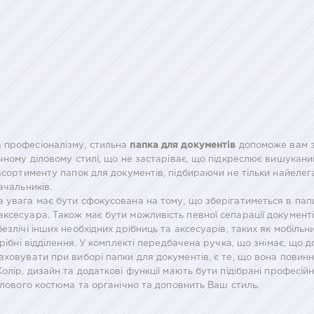
 професіоналізму, стильна
папка для документів
допоможе вам зн
чному діловому стилі, що не застаріває, що підкреслює вишуканий
асортименту папок для документів, підбираючи не тільки найелега
ачальників.
 увага має бути сфокусована на тому, що зберігатиметься в папці
сесуара. Також має бути можливість певної сепарації документів,
езлічі інших необхідних дрібниць та аксесуарів, таких як мобільн
дрібні відділення. У комплекті передбачена ручка, що знімає, що 
аховувати при виборі папки для документів, є те, що вона пови
олір, дизайн та додаткові функції мають бути підібрані професійн
ілового костюма та органічно та доповнить Ваш стиль.