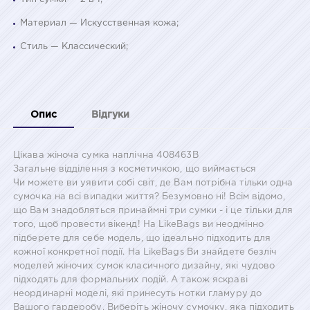
Материал — Искусственная кожа;
Стиль — Классический;
Опис
Відгуки
Цікава жіноча сумка наплічна 408463B
Загальне відділення з косметичкою, що виймається
Чи можете ви уявити собі світ, де Вам потрібна тільки одна
сумочка на всі випадки життя? Безумовно ні! Всім відомо,
що Вам знадобляться принаймні три сумки - і це тільки для
того, щоб провести вікенд! На LikeBags ви неодмінно
підберете для себе модель, що ідеально підходить для
кожної конкретної події. На LikeBags Ви знайдете безліч
моделей жіночих сумок класичного дизайну, які чудово
підходять для формальних подій. А також яскраві
неординарні моделі, які принесуть нотки гламуру до
Вашого гардеробу. Виберіть жіночу сумочку, яка підходить