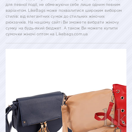
для певної події, не обмежуючи себе лише одним певним
варіантом. LikeBags може похвалитися широким вибором
стилів: від елегантних сумок до стильних жіночих
рюкзачків. На нашому сайті Ви зможете вибрати жіночу
сумку на будь-який бюджет. А також Ви можете купити
сумочки жіночі оптом на Likebags.com.ua