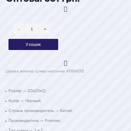
-
+
У кошик
Цікава жіноча сумка наплічна 408463B
Розмір — 20x20x12;
Колір — Черный;
Страна производитель — Китай;
Производитель — Promise;
Тип сумки — 2 в 1;