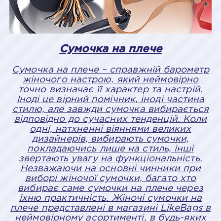
Сумочка на плече
Сумочка на плече – справжній барометр
жіночого настрою, який неймовірно
точно визначає її характер та настрій.
Іноді це вірний помічник, іноді частина
стилю, але завжди сумочка вибирається
відповідно до сучасних тенденцій. Коли
одні, натхненні віяннями великих
дизайнерів, вибирають сумочки,
покладаючись лише на стиль, інші
звертають увагу на функціональність.
Незважаючи на основні чинники при
виборі жіночої сумочки, багато хто
вибирає саме сумочки на плече через
їхню практичність. Жіночі сумочки на
плече представлені в магазині LikeBags в
неймовірному асортименті, в будь-яких