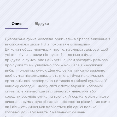
Опис
Відгуки
Дивовижна сумка чоловіча оригінальна Spence виконана з
високоякісної шкіри PU з покриттям із плащівки.
Ви коли-небудь міркували про те, наскільки здорово, щоб
усі речі були завжди під рукою? І для цього була
придумана сумка, але найчастіше коли заходить розмова
про сумки то ми уявляємо собі жіночі, але є неосяжний
вибір і чоловічих сумок. Для чоловіків так само важливо,
щоб сумка підкреслювала статність і була максимально
ергономічною, безперечно не такою як жіночі сумочки. У
нашому сьогоднішньому світі є потік варіацій чоловічої
сумки, але найчастіше зустрічається невелика або
середніх розмірів сумка на плечах. А ось матеріал з якого
виконана сумка, зустрічається абсолютно різний, так само
як і кількість кишеньок варіюється від однієї великої
головної до 6 або навіть 7 маленьких кишень.