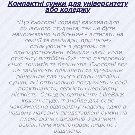
Компактні сумки для університету
або коледжу
"Що сьогодні справді важливо для
сучасного студента, так це бути
максимально мобільним - встигати на
лекції та семінари, при цьому
спілкуючись з друзями та
однокурсниками. Минули часи, коли
студенту потрібен був стос паперових
книг, зошитів та блокнотів. Сьогодні все
це замінюють планшети та Ідеальним
рішенням для цього стали наплічні
сумки, які оптимально поєднують у собі
практичність, легкість і необхідну
місткість. Серед асортименту LikeBags
кожен студент знайде для себе
максимально відповідну модель, адже в
нашому магазині представлені сумки на
плече різних дизайнів з різними
варіантами компоновок кишень і
відділень.