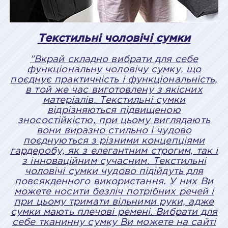
Текстильні чоловічі сумки
"Вкрай складно вибрати для себе
функціональну чоловічу сумку, що
поєднує практичність і функціональність,
в той же час виготовлену з якісних
матеріалів. Текстильні сумки
відрізняються підвищеною
зносостійкістю, при цьому виглядають
вони виразно стильно і чудово
поєднуються з різними концепціями
гардеробу, як з елегантним строгим, так і
з інноваційним сучасним. Текстильні
чоловічі сумки чудово підійдуть для
повсякденного використання. У них Ви
можете носити безліч потрібних речей і
при цьому тримати вільними руки, адже
сумки мають плечові ремені. Вибрати для
себе тканинну сумку Ви можете на сайті