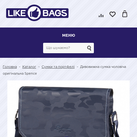
МЕНЮ
Головна
-
Каталог
-
Сумки та портфелі
-
Дивовижна сумка чоловіча
оригінальна Spence