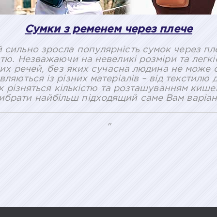
Сумки з ременем через плече
ай сильно зросла популярність сумок через п
тю. Незважаючи на невеликі розміри та легкіс
бних речей, без яких сучасна людина не може о
ляються із різних матеріалів – від текстилю 
ж різняться кількістю та розташуванням кишен
ибрати найбільш підходящий саме Вам варіан
"