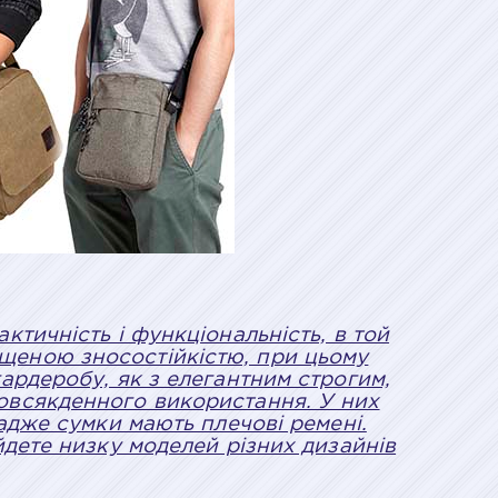
тичність і функціональність, в той
вищеною зносостійкістю, при цьому
ардеробу, як з елегантним строгим,
 повсякденного використання. У них
адже сумки мають плечові ремені.
йдете низку моделей різних дизайнів