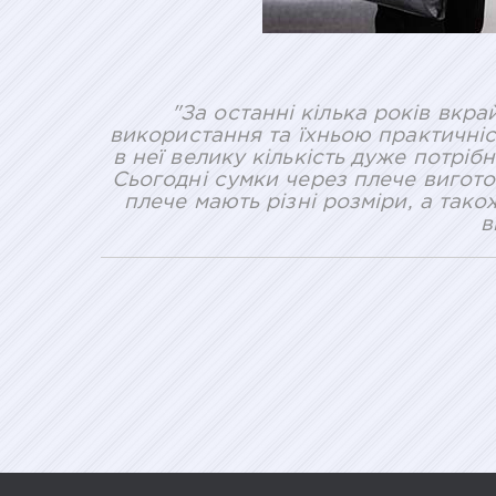
"За останні кілька років вкр
використання та їхньою практичніс
в неї велику кількість дуже потрі
Сьогодні сумки через плече виготов
плече мають різні розміри, а тако
в