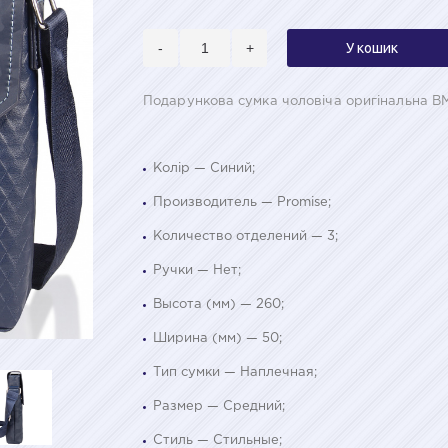
-
+
У кошик
Подарункова сумка чоловіча оригінальна B
Колір — Синий;
Производитель — Promise;
Количество отделений — 3;
Ручки — Нет;
Высота (мм) — 260;
Ширина (мм) — 50;
Тип сумки — Наплечная;
Размер — Средний;
Стиль — Стильные;