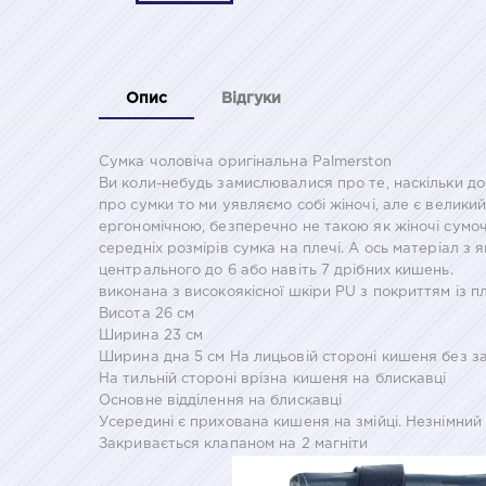
Опис
Відгуки
Сумка чоловіча оригінальна Palmerston
Ви коли-небудь замислювалися про те, наскільки до
про сумки то ми уявляємо собі жіночі, але є велики
ергономічною, безперечно не такою як жіночі сумочк
середніх розмірів сумка на плечі. А ось матеріал з 
центрального до 6 або навіть 7 дрібних кишень.
виконана з високоякісної шкіри PU з покриттям із п
Висота 26 см
Ширина 23 см
Ширина дна 5 см На лицьовій стороні кишеня без за
На тильній стороні врізна кишеня на блискавці
Основне відділення на блискавці
Усередині є прихована кишеня на змійці. Незнімний
Закривається клапаном на 2 магніти