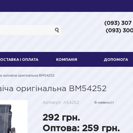
(093) 307
(093) 300
ОСТАВКА І ОПЛАТА
КОМПАНІЯ
ДОПОМОГА
а чоловіча оригінальна BM54252
віча оригінальна BM54252
Артикул: A54252
В наявності
292 грн.
Оптова: 259 грн.