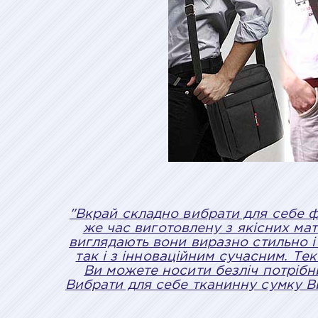
"Вкрай складно вибрати для себе ф
же час виготовлену з якісних мат
виглядають вони виразно стильно і
так і з інноваційним сучасним. Те
Ви можете носити безліч потрібн
Вибрати для себе тканинну сумку Ви