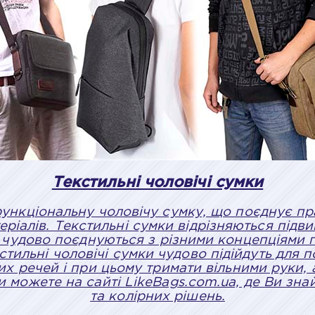
Текстильні чоловічі сумки
ункціональну чоловічу сумку, що поєднує прак
еріалів. Текстильні сумки відрізняються під
 чудово поєднуються з різними концепціями г
кстильні чоловічі сумки чудово підійдуть для
их речей і при цьому тримати вільними руки, 
 можете на сайті LikeBags.com.ua, де Ви зна
та колірних рішень.