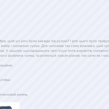
бре, щоб усі речі були завжди під рукою? І для цього була прид
й вибір і чоловічих сумок. Для чоловіків так само важливо, щоб с
и. У нашому сьогоднішньому світі існує потік варіантів чоловічо
якого зроблена сумка, трапляється зовсім різний, так само як і ч
лащівки.
стібки
 плечовий ремінь