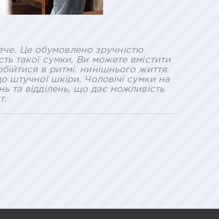
лече. Це обумовлено зручністю
ть такої сумки, Ви можете вмістити
бійтися в ритмі. нинішнього життя.
до штучної шкіри. Чоловічі сумки на
ь та відділень, що дає можливість
т.