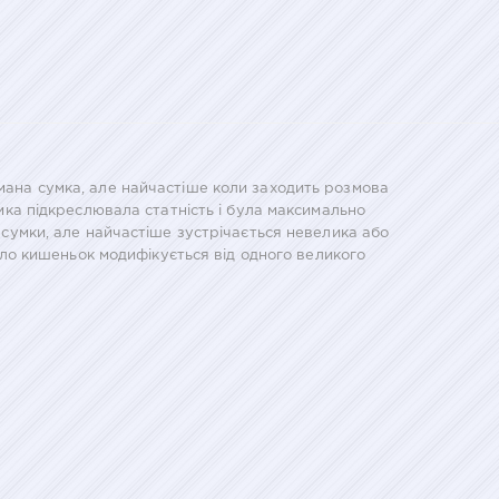
умана сумка, але найчастіше коли заходить розмова
умка підкреслювала статність і була максимально
ї сумки, але найчастіше зустрічається невелика або
исло кишеньок модифікується від одного великого