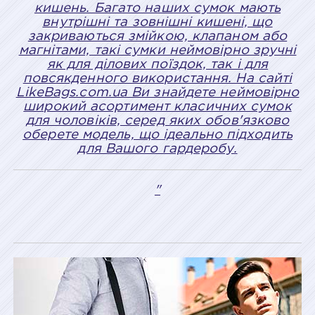
кишень. Багато наших сумок мають
внутрішні та зовнішні кишені, що
закриваються змійкою, клапаном або
магнітами, такі сумки неймовірно зручні
як для ділових поїздок, так і для
повсякденного використання. На сайті
LikeBags.com.ua Ви знайдете неймовірно
широкий асортимент класичних сумок
для чоловіків, серед яких обов'язково
оберете модель, що ідеально підходить
для Вашого гардеробу.
"