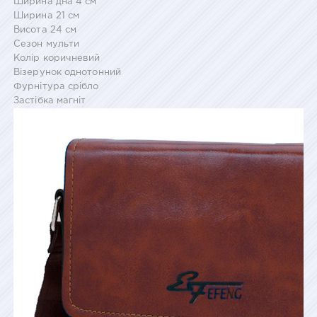
Ширина дна 4 см
Ширина 21 см
Висота 24 см
Сезон мульти
Колір коричневий
Візерунок однотонний
Фурнітура срібло
Застібка магніт