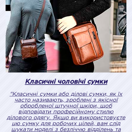
Класичні чоловічі сумки
"Класичні сумки або ділові сумки, як їх
часто називають, зроблені з якісної
обробленої штучної шкіри, щоб
відповідати професійному стилю
ділового одягу. Якщо ви використовуєте
цю сумку для робочих цілей, вам слід
шукати моделі з безліччю відділень та