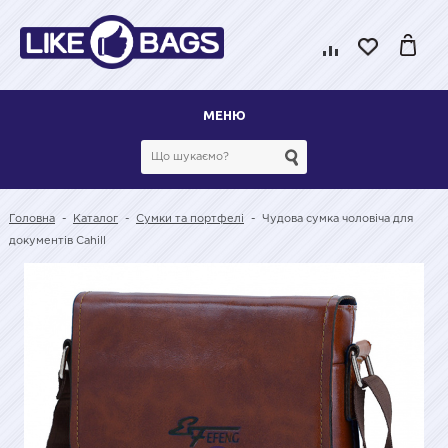
МЕНЮ
Головна
-
Каталог
-
Сумки та портфелі
-
Чудова сумка чоловіча для
документів Cahill