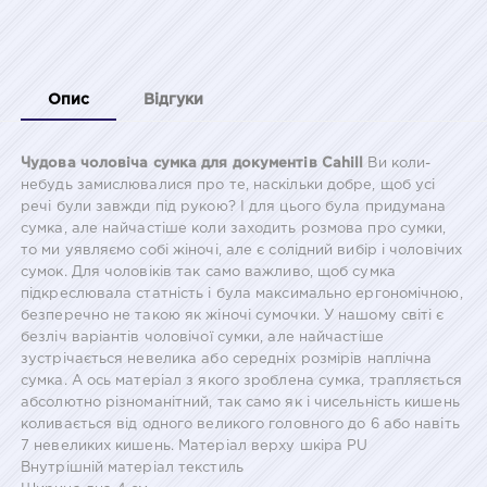
Опис
Відгуки
Чудова чоловіча сумка для документів Cahill
Ви коли-
небудь замислювалися про те, наскільки добре, щоб усі
речі були завжди під рукою? І для цього була придумана
сумка, але найчастіше коли заходить розмова про сумки,
то ми уявляємо собі жіночі, але є солідний вибір і чоловічих
сумок. Для чоловіків так само важливо, щоб сумка
підкреслювала статність і була максимально ергономічною,
безперечно не такою як жіночі сумочки. У нашому світі є
безліч варіантів чоловічої сумки, але найчастіше
зустрічається невелика або середніх розмірів наплічна
сумка. А ось матеріал з якого зроблена сумка, трапляється
абсолютно різноманітний, так само як і чисельність кишень
коливається від одного великого головного до 6 або навіть
7 невеликих кишень. Матеріал верху шкіра PU
Внутрішній матеріал текстиль