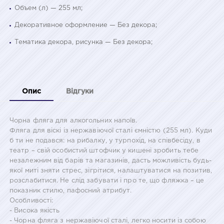
Объем (л) — 255 мл;
Декоративное оформление — Без декора;
Тематика декора, рисунка — Без декора;
Опис
Відгуки
Чорна фляга для алкогольних напоїв.
Фляга для віскі із нержавіючої сталі ємністю (255 мл). Куди
б ти не подався: на рибалку, у турпохід, на співбесіду, в
театр – свій особистий штофчик у кишені зробить тебе
незалежним від барів та магазинів, дасть можливість будь-
якої миті зняти стрес, зігрітися, налаштуватися на позитив,
розслабитися. Не слід забувати і про те, що фляжка – це
показник стилю, пафосний атрибут.
Особливості:
- Висока якість
- Чорна фляга з нержавіючої сталі, легко носити із собою