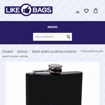
МЕНЮ
Головна
-
Каталог
-
Фляга, фляги та набори з флягою
-
Чорна фляга для
алкогольних напоїв.