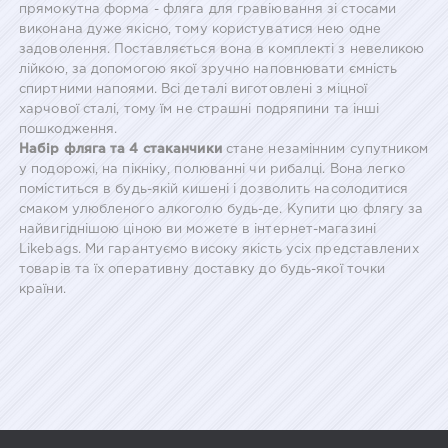
прямокутна форма - фляга для гравіювання зі стосами
виконана дуже якісно, тому користуватися нею одне
задоволення. Поставляється вона в комплекті з невеликою
лійкою, за допомогою якої зручно наповнювати ємність
спиртними напоями. Всі деталі виготовлені з міцної
харчової сталі, тому їм не страшні подряпини та інші
пошкодження.
Набір фляга та 4 стаканчики
стане незамінним супутником
у подорожі, на пікніку, полюванні чи рибалці. Вона легко
поміститься в будь-якій кишені і дозволить насолодитися
смаком улюбленого алкоголю будь-де. Купити цю флягу за
найвигіднішою ціною ви можете в інтернет-магазині
Likebags. Ми гарантуємо високу якість усіх представлених
товарів та їх оперативну доставку до будь-якої точки
країни.