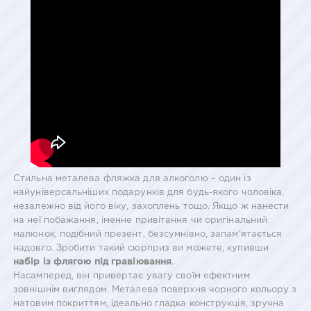
Стильна металева фляжка для алкоголю – один із
найуніверсальніших подарунків для будь-якого чоловіка,
незалежно від його віку, захоплень тощо. Якщо ж нанести
на неї побажання, іменне привітання чи оригінальний
малюнок, подібний презент, безсумнівно, запам'ятається
надовго. Зробити такий сюрприз ви можете, купивши
набір із флягою під гравіювання
.
Насамперед, він привертає увагу своїм ефектним
зовнішнім виглядом. Металева поверхня чорного кольору з
матовим покриттям, ідеально гладка конструкція, зручна