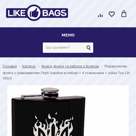
МЕНЮ
Головна
-
Каталог
-
Фляга, фляги та набори з флягою
-
Подарункова
фляга з гравіюванням Герб України в наборі + 4 стаканчики + лійка 7oz LB-
145U1