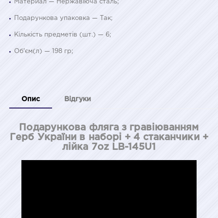
Материал — Нержавіюча сталь;
Подарункова упаковка — Так;
Кількість предметів (шт.) — 6;
Об'єм(л) — 198 гр;
Опис
Відгуки
Подарункова фляга з гравіюванням
Герб України в наборі + 4 стаканчики +
лійка 7oz LB-145U1