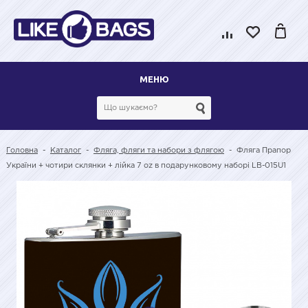
МЕНЮ
Головна
-
Каталог
-
Фляга, фляги та набори з флягою
-
Фляга Прапор
України + чотири склянки + лійка 7 oz в подарунковому наборі LB-015U1