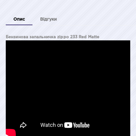
Опис
Відгуки
Бензинова запальничка zippo 233 Red Matte