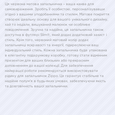
Ця червона матова запальничка – ваша канва для
самовираження. Зробіть її особистою, персоналізувавши
згідно з вашими уподобаннями та стилем. Матове покриття
створює ідеальну основу для вашого унікального дизайну,
хай то ініціали, вишуканий малюнок чи особливе
повідомлення. Зручна та надійна, ця запальничка також
доступна в футлярі Slim®, який додає додатковий захист і
стиль. Крім того, червоний матовий колір додає
запальничці яскравості та енергії, підкреслюючи ваш
індивідуальний стиль. Кожна запальничка буде упакована
в елегантну подарункову коробку, готову стати відмінним
презентом для ваших близьких або прекрасним
доповненням до вашої колекції. Для забезпечення
найкращої роботи рекомендується використовувати
рідину для запальничок Zippo. Це гарантує стабільне та
надійне полум'я в будь-яких умовах, забезпечуючи якість
та довговічність вашої запальнички.