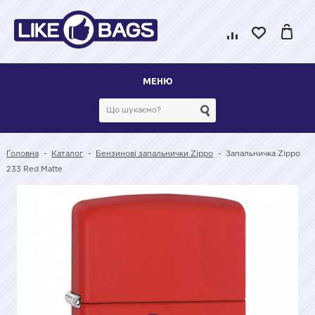
МЕНЮ
Головна
-
Каталог
-
Бензинові запальнички Zippo
-
Запальничка Zippo
233 Red Matte