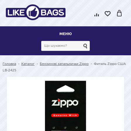
МЕНЮ
Головна
-
Каталог
-
Бензинові запальнички Zippo
-
Фитиль Zippo США
LB-2425