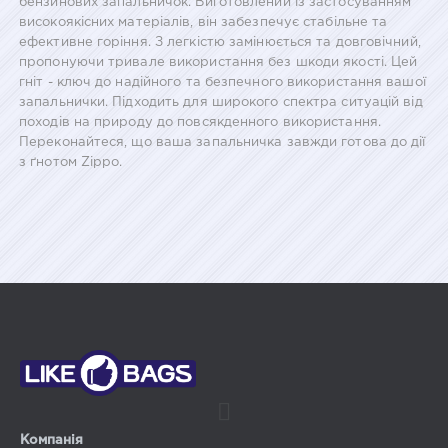
бензинових запальничок. Виготовлений із застосуванням
високоякісних матеріалів, він забезпечує стабільне та
ефективне горіння. З легкістю замінюється та довговічний,
пропонуючи тривале використання без шкоди якості. Цей
гніт - ключ до надійного та безпечного використання вашої
запальнички. Підходить для широкого спектра ситуацій від
походів на природу до повсякденного використання.
Переконайтеся, що ваша запальничка завжди готова до дії
з ґнотом Zippo.
Компанія