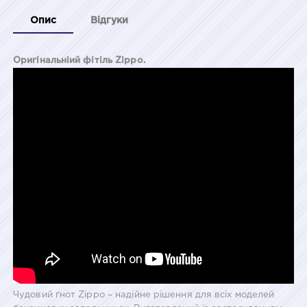
Опис
Відгуки
Оригінальніий фітіль Zippo.
Чудовий ґнот Zippo – надійне рішення для всіх моделей