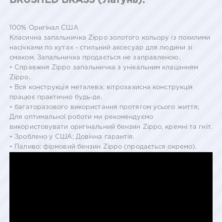
BRUSHED BRASS (Латунь).
100% Оригінал США
Класична запальничка Zippo золотого кольору із похилими
насічками по кутах - стильний аксесуар для людини зі
смаком. Запальничка продається не заправленою.
• Справжня Zippo запальничка з унікальним клацанням
Zippo.
• Вся конструкція металева; вітрозахисна конструкція
працює практично будь-де.
• багаторазового використання протягом усього життя;
Для оптимальної роботи ми рекомендуємо
використовувати оригінальний бензин Zippo, кремні та гніт.
• Зроблено у США; Довічна гарантія.
• Паливо: фірмовий бензин Zippo (продається окремо).