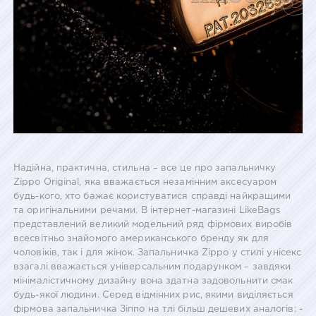
Надійна, практична, стильна – все це про запальничку
Zippo Original, яка вважається незамінним аксесуаром
будь-кого, хто бажає користуватися справді найкращими
та оригінальними речами. В інтернет-магазині LikeBags
представлений великий модельний ряд фірмових виробів
всесвітньо знайомого американського бренду як для
чоловіків, так і для жінок. Запальничка Zippo у стилі унісекс
взагалі вважається універсальним подарунком – завдяки
мінімалістичному дизайну вона здатна задовольнити смак
будь-якої людини. Серед відмінних рис, якими виділяється
фірмова запальничка Зіппо на тлі більш дешевих аналогів: -