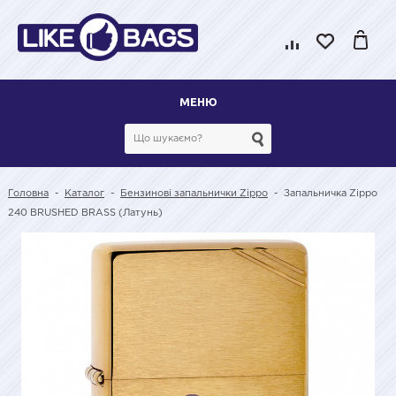
МЕНЮ
Головна
-
Каталог
-
Бензинові запальнички Zippo
-
Запальничка Zippo
240 BRUSHED BRASS (Латунь)