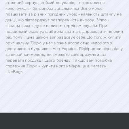
сталевий корпус, стійкий до ударів; - вітрозахисна
конструкція - бензинова запальничка Зіппо може
працювати за різних погодних умов; - наявність штампу на
денці, що підтверджує безперечність виробу. Зіппо -
запальничка з дуже великим терміном служби. При
правильній експлуатації вона здатна відпрацювати не один
рік, тому її ціна цілком виправдовує себе. До того ж купити
оригінальну Zippo у нас можна абсолютно недорого з
доставкою в будь-яке з міст України. Підібравши відповідну
за дизайном модель, ви зможете самі зрозуміти всі
переваги продукції цього бренду. І якщо вам потрібна
справжня Zippo – купити його найкраще в магазині
LikeBags.