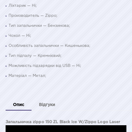
Ліхтарик — Ні;
Производитель — Zippo;
Тип запальнички — Бензинова;
Чохол — Ні;
Особливість запальнички — Кишенькова;
Тип підпалу — Кремнієвий;
Можливість підзарядки від USB — Ні;
Матеріал — Метал;
Опис
Відгуки
Запальничка zippo 150 ZL Black Ice W/Zippo Logo Laser