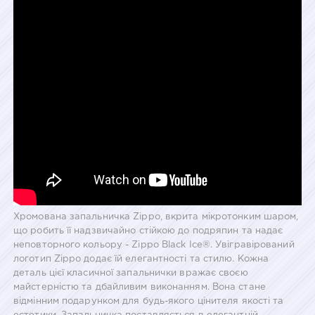
Хромована запальничка Zippo, вкрита мікротонким шаром,
що робить її надзвичайно стійкою до подряпин та надає
неповторного кольору - Zippo Black Ice®. Увігравірований
логотип Zippo додає їй елегантності та стилю. Кожна
деталь цієї класичної запальнички вражає своєю
майстерністю та дбайливим виконанням. Вона стане
відмінним подарунком для будь-якого цінителя якості та