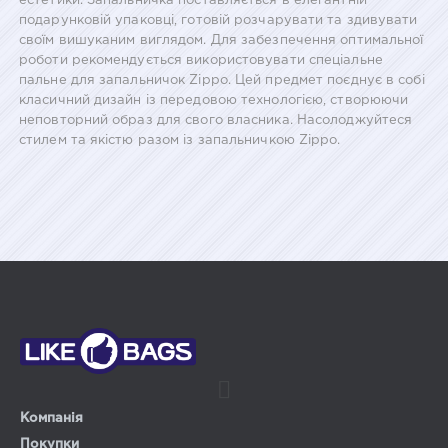
естетики. Запальничка поставляється в елегантній
подарунковій упаковці, готовій розчарувати та здивувати
своїм вишуканим виглядом. Для забезпечення оптимальної
роботи рекомендується використовувати спеціальне
пальне для запальничок Zippo. Цей предмет поєднує в собі
класичний дизайн із передовою технологією, створюючи
неповторний образ для свого власника. Насолоджуйтеся
стилем та якістю разом із запальничкою Zippo.
Компанія
Покупки