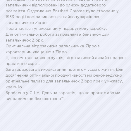
запальнички відполіровані до блиску додаткового
розмаїття. Оздоблення Brushed Chrome було створено у
1933 році і досі залишається найпопулярнішою
запальничкою Zippo.
Постачається упакованим у подарункову коробку.
Для оптимальної роботи заправляйте бензином для
запальничок Zippo.
Оригінальна вітрозахисна запальничка Zippo з
характерним клацанням Zippo.
Ціліснометалева конструкція; вітрозахисний дизайн працює
практично скрізь
багаторазового використання протягом усього життя; Для
досягнення оптимальної продуктивності ми рекомендуємо
оригінальне паливо для запальничок Zippo преміум-класу,
кремнію.
Зроблено у США; Довічна гарантія, що це працює або ми
виправимо це безкоштовно™.