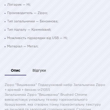
Ліхтарик — Ні;
Производитель — Zippo;
Тип запальнички — Бензинова;
Тип підпалу — Кремнієвий;
Можливість підзарядки від USB — Ні;
Матеріал — Метал;
Опис
Відгуки
Zippo "Вишиванка" Подарунковий набір Запальничка Zippo
+ кремній + бензин vr21055
Запальничка Zippo "Вишиванка" Brushed Chrome
використовує унікальну техніку горизонтального
брашування, яка створює тонку горизонтальну текстуру
на лицьовій та зворотній сторонах моделі. Сторони