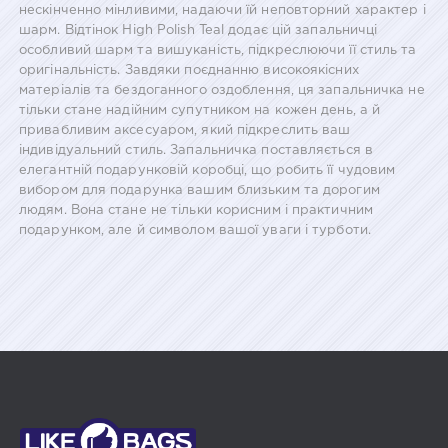
нескінченно мінливими, надаючи їй неповторний характер і
шарм. Відтінок High Polish Teal додає цій запальничці
особливий шарм та вишуканість, підкреслюючи її стиль та
оригінальність. Завдяки поєднанню високоякісних
матеріалів та бездоганного оздоблення, ця запальничка не
тільки стане надійним супутником на кожен день, а й
привабливим аксесуаром, який підкреслить ваш
індивідуальний стиль. Запальничка поставляється в
елегантній подарунковій коробці, що робить її чудовим
вибором для подарунка вашим близьким та дорогим
людям. Вона стане не тільки корисним і практичним
подарунком, але й символом вашої уваги і турботи.