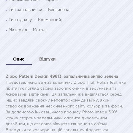
Тип запальнички — Бензинова;
Тип підпалу — Кремнієвий;
Матеріал — Метал;
Опис
Відгуки
Zippo Pattern Design 49813, запальничка зиппо зелена
Представляємо вам запальничку Zippo High Polish Teal, яка
притягує погляд своїми захоплюючими візерунками та
яскравими відтінками. Ця запальничка виділяється серед
інших завдяки своєму неповторному дизайну, який
створює враження нескінченного світу кольорів та форм.
За допомогою інноваційного процесу Photo Image 360°
кожна сторона запальнички оповита дивовижним
дизайном, що створює відчуття глибини та об'єму.
Візерунки та кольори на цій запальничці здаються