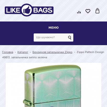
МЕНЮ
Головна
-
Каталог
-
Бензинові запальнички Zippo
-
Zippo Pattern Design
49813, запальничка зиппо зелена