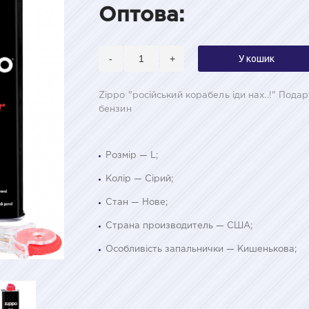
Оптова:
-
+
У кошик
Zippo "російський корабель іди нах..!" Под
бензин
Розмір — L;
Колір — Сірий;
Стан — Нове;
Страна производитель — США;
Особливість запальнички — Кишенькова;