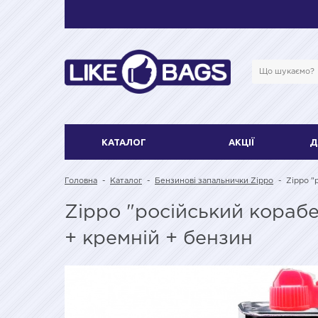
КАТАЛОГ
АКЦІЇ
Д
Головна
-
Каталог
-
Бензинові запальнички Zippo
-
Zippo "
Zippo "російський корабе
+ кремній + бензин