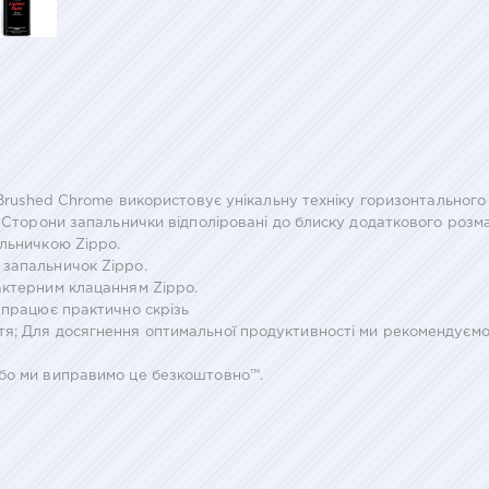
" Brushed Chrome використовує унікальну техніку горизонтально
. Сторони запальнички відполіровані до блиску додаткового роз
альничкою Zippo.
 запальничок Zippo.
актерним клацанням Zippo.
 працює практично скрізь
я; Для досягнення оптимальної продуктивності ми рекомендуємо
або ми виправимо це безкоштовно™.