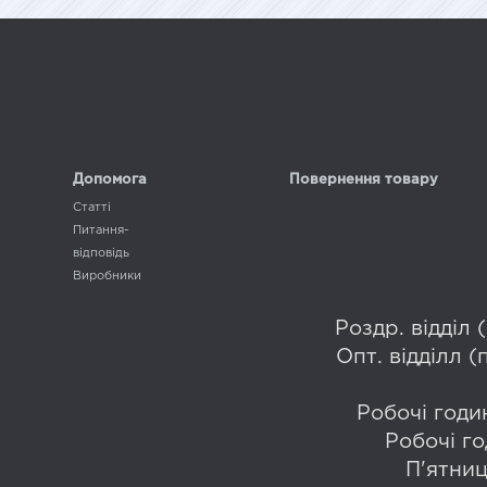
Допомога
Повернення товару
Статті
Питання-
відповідь
Виробники
Роздр. відділ
Опт. відділл 
Робочі годин
Робочі го
П'ятниц