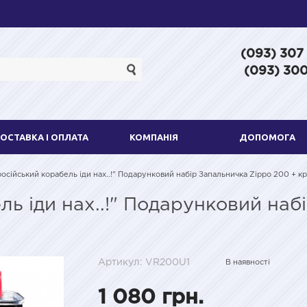
(093) 307
(093) 300
ОСТАВКА І ОПЛАТА
КОМПАНІЯ
ДОПОМОГА
російський корабель іди нах..!" Подарунковий набір Запальничка Zippo 200 + к
ль іди нах..!" Подарунковий на
Артикул: VR200U1
В наявності
1 080 грн.