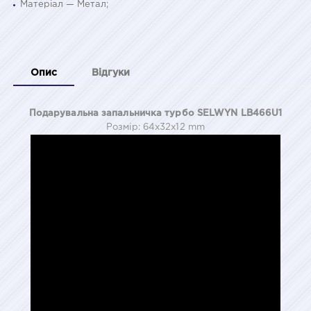
Матеріал — Метал;
Опис
Відгуки
Подарувальна запальничка турбо SELWYN LB466U1
Розмір: 64x32x12 mm