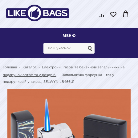
МЕНЮ
Головна
-
Каталог
-
Електронні, газові та бензинові запальнички на
подарунок оптом та у роздріб.
-
Запальничка форсунка + газ у
подарунковій упаковці SELWYN LB466U1