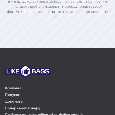
вигляд. Дуже важливо заправляти запальничку якісним
паливом, щоб унеможливити забруднення газової
форсунки мікрочастинками, що містяться в неочищеному
газі.
Компанія
Покупки
Допомога
Повернення товару