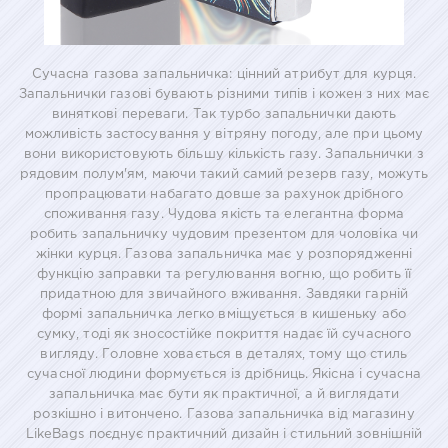
Сучасна газова запальничка: цінний атрибут для курця.
Запальнички газові бувають різними типів і кожен з них має
виняткові переваги. Так турбо запальнички дають
можливість застосування у вітряну погоду, але при цьому
вони використовують більшу кількість газу. Запальнички з
рядовим полум'ям, маючи такий самий резерв газу, можуть
пропрацювати набагато довше за рахунок дрібного
споживання газу. Чудова якість та елегантна форма
робить запальничку чудовим презентом для чоловіка чи
жінки курця. Газова запальничка має у розпорядженні
функцію заправки та регулювання вогню, що робить її
придатною для звичайного вживання. Завдяки гарній
формі запальничка легко вміщується в кишеньку або
сумку, тоді як зносостійке покриття надає їй сучасного
вигляду. Головне ховається в деталях, тому що стиль
сучасної людини формується із дрібниць. Якісна і сучасна
запальничка має бути як практичної, а й виглядати
розкішно і витончено. Газова запальничка від магазину
LikeBags поєднує практичний дизайн і стильний зовнішній