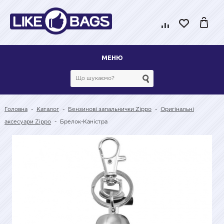
МЕНЮ
Головна
-
Каталог
-
Бензинові запальнички Zippo
-
Оригінальні
аксесуари Zippo
-
Брелок-Каністра