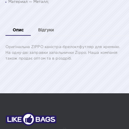
Материал — Металл;
Опис
Відгуки
Оригінальна ZIPPO каністра-брелок+футляр для кремнію.
На одну-дві заправки запальнички Zippo. Наша компанія
також продає оптом та в роздріб.